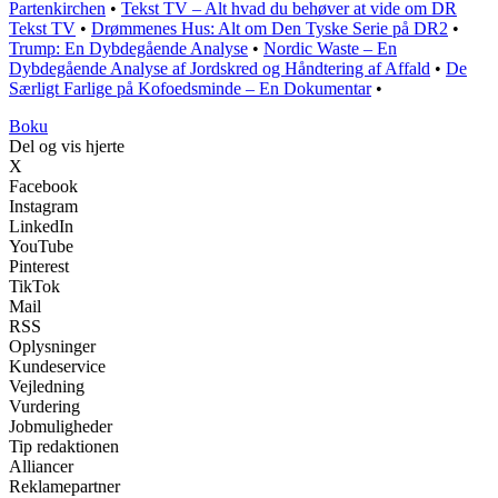
Partenkirchen
•
Tekst TV – Alt hvad du behøver at vide om DR
Tekst TV
•
Drømmenes Hus: Alt om Den Tyske Serie på DR2
•
Trump: En Dybdegående Analyse
•
Nordic Waste – En
Dybdegående Analyse af Jordskred og Håndtering af Affald
•
De
Særligt Farlige på Kofoedsminde – En Dokumentar
•
Boku
Del og vis hjerte
X
Facebook
Instagram
LinkedIn
YouTube
Pinterest
TikTok
Mail
RSS
Oplysninger
Kundeservice
Vejledning
Vurdering
Jobmuligheder
Tip redaktionen
Alliancer
Reklamepartner