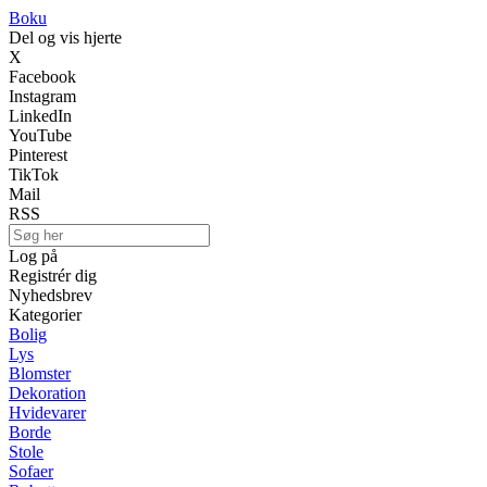
Boku
Del og vis hjerte
X
Facebook
Instagram
LinkedIn
YouTube
Pinterest
TikTok
Mail
RSS
Log på
Registrér dig
Nyhedsbrev
Kategorier
Bolig
Lys
Blomster
Dekoration
Hvidevarer
Borde
Stole
Sofaer