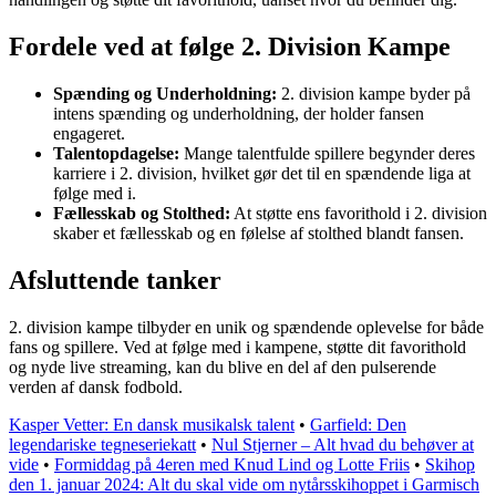
Fordele ved at følge 2. Division Kampe
Spænding og Underholdning:
2. division kampe byder på
intens spænding og underholdning, der holder fansen
engageret.
Talentopdagelse:
Mange talentfulde spillere begynder deres
karriere i 2. division, hvilket gør det til en spændende liga at
følge med i.
Fællesskab og Stolthed:
At støtte ens favorithold i 2. division
skaber et fællesskab og en følelse af stolthed blandt fansen.
Afsluttende tanker
2. division kampe tilbyder en unik og spændende oplevelse for både
fans og spillere. Ved at følge med i kampene, støtte dit favorithold
og nyde live streaming, kan du blive en del af den pulserende
verden af dansk fodbold.
Kasper Vetter: En dansk musikalsk talent
•
Garfield: Den
legendariske tegneseriekatt
•
Nul Stjerner – Alt hvad du behøver at
vide
•
Formiddag på 4eren med Knud Lind og Lotte Friis
•
Skihop
den 1. januar 2024: Alt du skal vide om nytårsskihoppet i Garmisch