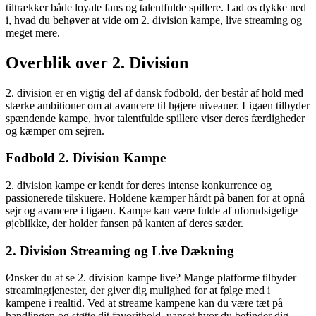
tiltrækker både loyale fans og talentfulde spillere. Lad os dykke ned
i, hvad du behøver at vide om 2. division kampe, live streaming og
meget mere.
Overblik over 2. Division
2. division er en vigtig del af dansk fodbold, der består af hold med
stærke ambitioner om at avancere til højere niveauer. Ligaen tilbyder
spændende kampe, hvor talentfulde spillere viser deres færdigheder
og kæmper om sejren.
Fodbold 2. Division Kampe
2. division kampe er kendt for deres intense konkurrence og
passionerede tilskuere. Holdene kæmper hårdt på banen for at opnå
sejr og avancere i ligaen. Kampe kan være fulde af uforudsigelige
øjeblikke, der holder fansen på kanten af deres sæder.
2. Division Streaming og Live Dækning
Ønsker du at se 2. division kampe live? Mange platforme tilbyder
streamingtjenester, der giver dig mulighed for at følge med i
kampene i realtid. Ved at streame kampene kan du være tæt på
handlingen og støtte dit favorithold, uanset hvor du befinder dig.