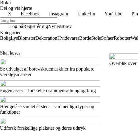
Boku
Del og vis hjerte
X
Facebook
Instagram
LinkedIn
YouTube
Pin
Log på
Registrér dig
Nyhedsbrev
Kategorier
Bolig
Lys
Blomster
Dekoration
Hvidevarer
Borde
Stole
Sofaer
Robotter
Wal
Skal læses
Overblik over 
Se udvalget af bore-/skruemaskiner fra populære
værktøjsmærker
Fugemasser – forskelle i sammensætning og brug
Hængelåse samlet ét sted – sammenlign typer og
funktioner
Udforsk forskellige plakater og deres udtryk