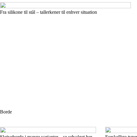
Fra silikone til stål – tallerkener til enhver situation
Borde
Skriveborde i mange varianter – se udvalget her
Forskellige type