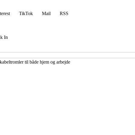
terest
TikTok
Mail
RSS
k In
kabeltromler til både hjem og arbejde