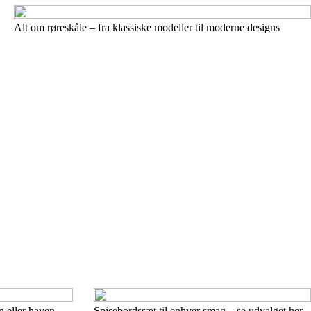
Alt om røreskåle – fra klassiske modeller til moderne designs
n eller haven
Spisebordssæt til enhver smag – se udvalget her