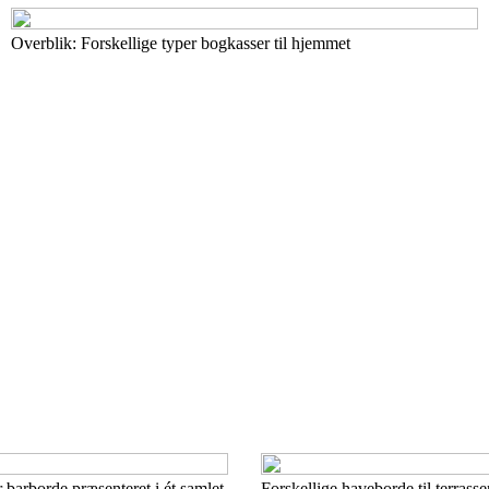
Overblik: Forskellige typer bogkasser til hjemmet
r barborde præsenteret i ét samlet
Forskellige haveborde til terrasse