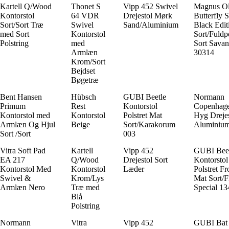
Kartell Q/Wood
Thonet S
Vipp 452 Swivel
Magnus Ol
Kontorstol
64 VDR
Drejestol Mørk
Butterfly 
Sort/Sort Træ
Swivel
Sand/Aluminium
Black Edit
med Sort
Kontorstol
Sort/Fuldpo
Polstring
med
Sort Sava
Armlæn
30314
Krom/Sort
Bejdset
Bøgetræ
Bent Hansen
Hübsch
GUBI Beetle
Normann
Primum
Rest
Kontorstol
Copenhag
Kontorstol med
Kontorstol
Polstret Mat
Hyg Drejes
Armlæn Og Hjul
Beige
Sort/Karakorum
Aluminium
Sort /Sort
003
Vitra Soft Pad
Kartell
Vipp 452
GUBI Beet
EA 217
Q/Wood
Drejestol Sort
Kontorstol
Kontorstol Med
Kontorstol
Læder
Polstret Fr
Swivel &
Krom/Lys
Mat Sort/F
Armlæn Nero
Træ med
Special 13
Blå
Polstring
Normann
Vitra
Vipp 452
GUBI Bat