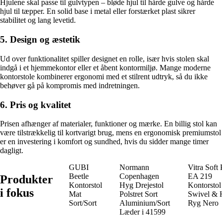
Hjulene skal passe til gulvtypen – bløde hjul til hårde gulve og hårde
hjul til tæpper. En solid base i metal eller forstærket plast sikrer
stabilitet og lang levetid.
5. Design og æstetik
Ud over funktionalitet spiller designet en rolle, især hvis stolen skal
indgå i et hjemmekontor eller et åbent kontormiljø. Mange moderne
kontorstole kombinerer ergonomi med et stilrent udtryk, så du ikke
behøver gå på kompromis med indretningen.
6. Pris og kvalitet
Prisen afhænger af materialer, funktioner og mærke. En billig stol kan
være tilstrækkelig til kortvarigt brug, mens en ergonomisk premiumstol
er en investering i komfort og sundhed, hvis du sidder mange timer
dagligt.
GUBI
Normann
Vitra Soft
Beetle
Copenhagen
EA 219
Produkter
Kontorstol
Hyg Drejestol
Kontorsto
i fokus
Mat
Polstret Sort
Swivel & 
Sort/Sort
Aluminium/Sort
Ryg Nero
Læder i 41599