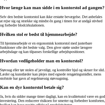
Hvor længe kan man sidde i en kontorstol ad gangen?
Selv den bedste kontorstol kan ikke erstatte bevægelse. Det anbefales
at rejse sig og strække sig mindst én gang i timen for at undgå stivhed
og forbedre blodcirkulationen.
Hvilken stol er bedst til hjemmearbejde?
Til hjemmearbejde er en ergonomisk kontorstol med justerbare
funktioner ofte det bedste valg. Den giver støtte under længere
arbejdsdage og kan tilpasses forskellige arbejdspositioner.
Hvordan vedligeholder man en kontorstol?
Støvsug eller tør stolen af jævnligt, og kontroller hjul og skruer for slid.
Læder og kunstlæder kan plejes med egnede rengøringsmidler, mens
stofstole har gavn af regelmæssig støvsugning.
Kan en dyr kontorstol betale sig?
Ja, hvis du sidder mange timer dagligt, kan en kvalitetsstol være en god
investering. Den reducerer risikoen for smerter og forbedrer komforten,
hvilket kan have positiv effekt på produktiviteten.