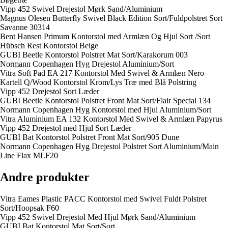
Vipp 452 Swivel Drejestol Mørk Sand/Aluminium
Magnus Olesen Butterfly Swivel Black Edition Sort/Fuldpolstret Sort
Savanne 30314
Bent Hansen Primum Kontorstol med Armlæn Og Hjul Sort /Sort
Hübsch Rest Kontorstol Beige
GUBI Beetle Kontorstol Polstret Mat Sort/Karakorum 003
Normann Copenhagen Hyg Drejestol Aluminium/Sort
Vitra Soft Pad EA 217 Kontorstol Med Swivel & Armlæn Nero
Kartell Q/Wood Kontorstol Krom/Lys Træ med Blå Polstring
Vipp 452 Drejestol Sort Læder
GUBI Beetle Kontorstol Polstret Front Mat Sort/Flair Special 134
Normann Copenhagen Hyg Kontorstol med Hjul Aluminium/Sort
Vitra Aluminium EA 132 Kontorstol Med Swivel & Armlæn Papyrus
Vipp 452 Drejestol med Hjul Sort Læder
GUBI Bat Kontorstol Polstret Front Mat Sort/905 Dune
Normann Copenhagen Hyg Drejestol Polstret Sort Aluminium/Main
Line Flax MLF20
Andre produkter
Vitra Eames Plastic PACC Kontorstol med Swivel Fuldt Polstret
Sort/Hoopsak F60
Vipp 452 Swivel Drejestol Med Hjul Mørk Sand/Aluminium
GUBI Bat Kontorstol Mat Sort/Sort