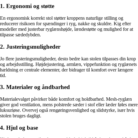
1. Ergonomi og støtte
En ergonomisk korrekt stol støtter kroppens naturlige stilling og
reducerer risikoen for spændinger i ryg, nakke og skuldre. Kig efter
modeller med justerbar ryglænshøjde, lændestøtte og mulighed for at
tilpasse sædedybden.
2. Justeringsmuligheder
Jo flere justeringsmuligheder, desto bedre kan stolen tilpasses din krop
og arbejdsstilling. Højdejustering, armlæn, vippefunktion og ryglænets
hældning er centrale elementer, der bidrager til komfort over længere
tid.
3. Materialer og åndbarhed
Materialevalget påvirker både komfort og holdbarhed. Mesh-ryglæn
giver god ventilation, mens polstrede sæder i stof eller læder føles mere
luksuriøse. Overvej også rengøringsvenlighed og slidstyrke, især hvis
stolen bruges dagligt.
4. Hjul og base