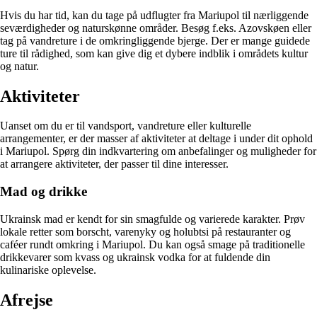
Hvis du har tid, kan du tage på udflugter fra Mariupol til nærliggende
seværdigheder og naturskønne områder. Besøg f.eks. Azovskøen eller
tag på vandreture i de omkringliggende bjerge. Der er mange guidede
ture til rådighed, som kan give dig et dybere indblik i områdets kultur
og natur.
Aktiviteter
Uanset om du er til vandsport, vandreture eller kulturelle
arrangementer, er der masser af aktiviteter at deltage i under dit ophold
i Mariupol. Spørg din indkvartering om anbefalinger og muligheder for
at arrangere aktiviteter, der passer til dine interesser.
Mad og drikke
Ukrainsk mad er kendt for sin smagfulde og varierede karakter. Prøv
lokale retter som borscht, varenyky og holubtsi på restauranter og
caféer rundt omkring i Mariupol. Du kan også smage på traditionelle
drikkevarer som kvass og ukrainsk vodka for at fuldende din
kulinariske oplevelse.
Afrejse