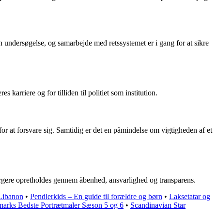
rn undersøgelse, og samarbejde med retssystemet er i gang for at sikre
karriere og for tilliden til politiet som institution.
for at forsvare sig. Samtidig er det en påmindelse om vigtigheden af et
 borgere opretholdes gennem åbenhed, ansvarlighed og transparens.
Libanon
•
Pendlerkids – En guide til forældre og børn
•
Laksetatar og
marks Bedste Portrætmaler Sæson 5 og 6
•
Scandinavian Star