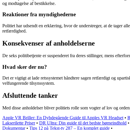
og modtagelse af bestikkelse.
Reaktioner fra myndighederne
Politiet har udsendt en erklæring, hvor de understreger, at de tager al
retfærdighed.
Konsekvenser af anholdelserne
De seks politibetjente er suspenderet fra deres stillinger, mens efterfo
Hvad sker der nu?
Det er vigtigt at lade retssystemet håndtere sagen retfærdigt og uparti
velfungerende tilsynssystem.
Afsluttende tanker
Med disse anholdelser bliver politiets rolle som vogter af lov og ord
Apple VR Briller: En Dybdegående Guide til Apples VR Headset
•
R
Lakserilette Priser
•
DR Ultra: Din guide til det bedste børneindhold
Dokumentar
•
Tips 12 på Tekst-tv 287 – En komplet guide
•