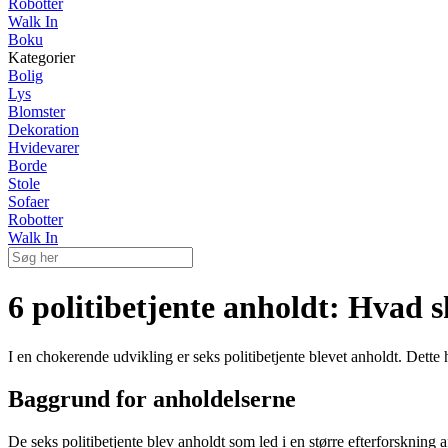
Robotter
Walk In
Boku
Kategorier
Bolig
Lys
Blomster
Dekoration
Hvidevarer
Borde
Stole
Sofaer
Robotter
Walk In
6 politibetjente anholdt: Hvad 
I en chokerende udvikling er seks politibetjente blevet anholdt. Dette h
Baggrund for anholdelserne
De seks politibetjente blev anholdt som led i en større efterforsknin