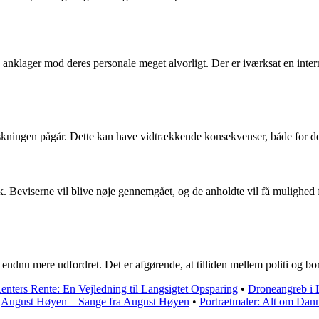
le anklager mod deres personale meget alvorligt. Der er iværksat en inte
rskningen pågår. Dette kan have vidtrækkende konsekvenser, både for deres 
sk. Beviserne vil blive nøje gennemgået, og de anholdte vil få mulighed 
en endnu mere udfordret. Det er afgørende, at tilliden mellem politi og
enters Rente: En Vejledning til Langsigtet Opsparing
•
Droneangreb i 
•
August Høyen – Sange fra August Høyen
•
Portrætmaler: Alt om Dan