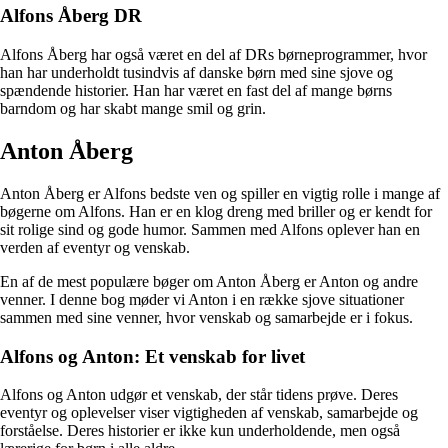
Alfons Åberg DR
Alfons Åberg har også været en del af DRs børneprogrammer, hvor
han har underholdt tusindvis af danske børn med sine sjove og
spændende historier. Han har været en fast del af mange børns
barndom og har skabt mange smil og grin.
Anton Åberg
Anton Åberg er Alfons bedste ven og spiller en vigtig rolle i mange af
bøgerne om Alfons. Han er en klog dreng med briller og er kendt for
sit rolige sind og gode humor. Sammen med Alfons oplever han en
verden af eventyr og venskab.
En af de mest populære bøger om Anton Åberg er Anton og andre
venner. I denne bog møder vi Anton i en række sjove situationer
sammen med sine venner, hvor venskab og samarbejde er i fokus.
Alfons og Anton: Et venskab for livet
Alfons og Anton udgør et venskab, der står tidens prøve. Deres
eventyr og oplevelser viser vigtigheden af venskab, samarbejde og
forståelse. Deres historier er ikke kun underholdende, men også