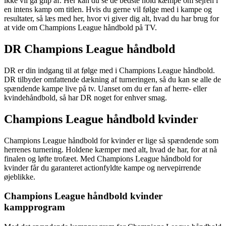
ikke vil gå glip af. Her kan du se de bedste hold kæmpe om sejren i
en intens kamp om titlen. Hvis du gerne vil følge med i kampe og
resultater, så læs med her, hvor vi giver dig alt, hvad du har brug for
at vide om Champions League håndbold på TV.
DR Champions League håndbold
DR er din indgang til at følge med i Champions League håndbold.
DR tilbyder omfattende dækning af turneringen, så du kan se alle de
spændende kampe live på tv. Uanset om du er fan af herre- eller
kvindehåndbold, så har DR noget for enhver smag.
Champions League håndbold kvinder
Champions League håndbold for kvinder er lige så spændende som
herrenes turnering. Holdene kæmper med alt, hvad de har, for at nå
finalen og løfte trofæet. Med Champions League håndbold for
kvinder får du garanteret actionfyldte kampe og nervepirrende
øjeblikke.
Champions League håndbold kvinder
kampprogram