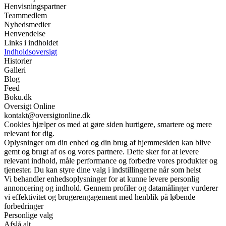
Henvisningspartner
Teammedlem
Nyhedsmedier
Henvendelse
Links i indholdet
Indholdsoversigt
Historier
Galleri
Blog
Feed
Boku.dk
Oversigt Online
kontakt@oversigtonline.dk
Cookies hjælper os med at gøre siden hurtigere, smartere og mere
relevant for dig.
Oplysninger om din enhed og din brug af hjemmesiden kan blive
gemt og brugt af os og vores partnere. Dette sker for at levere
relevant indhold, måle performance og forbedre vores produkter og
tjenester. Du kan styre dine valg i indstillingerne når som helst
Vi behandler enhedsoplysninger for at kunne levere personlig
annoncering og indhold. Gennem profiler og datamålinger vurderer
vi effektivitet og brugerengagement med henblik på løbende
forbedringer
Personlige valg
Afslå alt