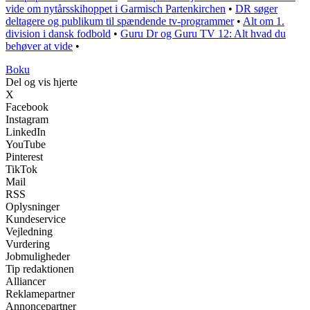
vide om nytårsskihoppet i Garmisch Partenkirchen
•
DR søger
deltagere og publikum til spændende tv-programmer
•
Alt om 1.
division i dansk fodbold
•
Guru Dr og Guru TV 12: Alt hvad du
behøver at vide
•
Boku
Del og vis hjerte
X
Facebook
Instagram
LinkedIn
YouTube
Pinterest
TikTok
Mail
RSS
Oplysninger
Kundeservice
Vejledning
Vurdering
Jobmuligheder
Tip redaktionen
Alliancer
Reklamepartner
Annoncepartner