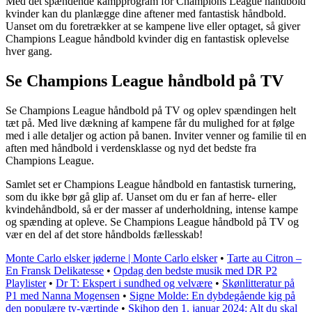
Med det spændende kampprogram for Champions League håndbold
kvinder kan du planlægge dine aftener med fantastisk håndbold.
Uanset om du foretrækker at se kampene live eller optaget, så giver
Champions League håndbold kvinder dig en fantastisk oplevelse
hver gang.
Se Champions League håndbold på TV
Se Champions League håndbold på TV og oplev spændingen helt
tæt på. Med live dækning af kampene får du mulighed for at følge
med i alle detaljer og action på banen. Inviter venner og familie til en
aften med håndbold i verdensklasse og nyd det bedste fra
Champions League.
Samlet set er Champions League håndbold en fantastisk turnering,
som du ikke bør gå glip af. Uanset om du er fan af herre- eller
kvindehåndbold, så er der masser af underholdning, intense kampe
og spænding at opleve. Se Champions League håndbold på TV og
vær en del af det store håndbolds fællesskab!
Monte Carlo elsker jøderne | Monte Carlo elsker
•
Tarte au Citron –
En Fransk Delikatesse
•
Opdag den bedste musik med DR P2
Playlister
•
Dr T: Ekspert i sundhed og velvære
•
Skønlitteratur på
P1 med Nanna Mogensen
•
Signe Molde: En dybdegående kig på
den populære tv-værtinde
•
Skihop den 1. januar 2024: Alt du skal