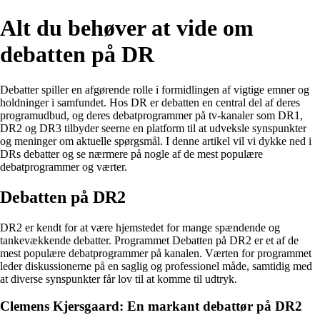
Alt du behøver at vide om
debatten på DR
Debatter spiller en afgørende rolle i formidlingen af vigtige emner og
holdninger i samfundet. Hos DR er debatten en central del af deres
programudbud, og deres debatprogrammer på tv-kanaler som DR1,
DR2 og DR3 tilbyder seerne en platform til at udveksle synspunkter
og meninger om aktuelle spørgsmål. I denne artikel vil vi dykke ned i
DRs debatter og se nærmere på nogle af de mest populære
debatprogrammer og værter.
Debatten på DR2
DR2 er kendt for at være hjemstedet for mange spændende og
tankevækkende debatter. Programmet Debatten på DR2 er et af de
mest populære debatprogrammer på kanalen. Værten for programmet
leder diskussionerne på en saglig og professionel måde, samtidig med
at diverse synspunkter får lov til at komme til udtryk.
Clemens Kjersgaard: En markant debattør på DR2