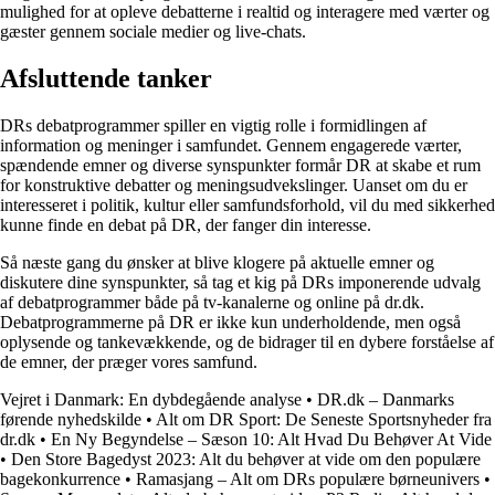
mulighed for at opleve debatterne i realtid og interagere med værter og
gæster gennem sociale medier og live-chats.
Afsluttende tanker
DRs debatprogrammer spiller en vigtig rolle i formidlingen af
information og meninger i samfundet. Gennem engagerede værter,
spændende emner og diverse synspunkter formår DR at skabe et rum
for konstruktive debatter og meningsudvekslinger. Uanset om du er
interesseret i politik, kultur eller samfundsforhold, vil du med sikkerhed
kunne finde en debat på DR, der fanger din interesse.
Så næste gang du ønsker at blive klogere på aktuelle emner og
diskutere dine synspunkter, så tag et kig på DRs imponerende udvalg
af debatprogrammer både på tv-kanalerne og online på dr.dk.
Debatprogrammerne på DR er ikke kun underholdende, men også
oplysende og tankevækkende, og de bidrager til en dybere forståelse af
de emner, der præger vores samfund.
Vejret i Danmark: En dybdegående analyse
•
DR.dk – Danmarks
førende nyhedskilde
•
Alt om DR Sport: De Seneste Sportsnyheder fra
dr.dk
•
En Ny Begyndelse – Sæson 10: Alt Hvad Du Behøver At Vide
•
Den Store Bagedyst 2023: Alt du behøver at vide om den populære
bagekonkurrence
•
Ramasjang – Alt om DRs populære børneunivers
•