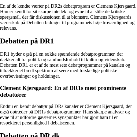
En af de kendte værter på DR2s debatprogram er Clemens Kjersgaard.
Han er kendt for sit skarpe intellekt og evne til at stille de kritiske
spørgsmål, der får diskussionen til at blomstre. Clemens Kjersgaards
værtsskab på Debatten bidrager til programmets høje troværdighed og
relevans.
Debatten på DR1
DR1 byder også på en række spændende debatprogrammer, der
dækker alt fra politik og samfundsforhold til kultur og videnskab.
Debatten DR1 er et af de mest sete debatprogrammer på kanalen og
tiltrækker et bredt spektrum af seere med forskellige politiske
overbevisninger og holdninger.
Clement Kjersgaard: En af DR1s mest prominente
debattører
Endnu en kendt debattør på DRs kanaler er Clement Kjersgaard, der
også optræder på DR1s debatprogrammer. Hans skarpe analyser og
evne til at udfordre gæsternes synspunkter har gjort ham til en
respekteret personlighed i debatscenen.
Debatten på DR.dk