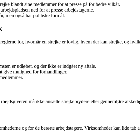
rejke blandt sine medlemmer for at presse på for bedre vilkår.
arbejdspladsen ned for at presse arbejdstagerne.
r, men også har politiske formål.
k
glerne for, hvornår en strejke er lovlig, hvem der kan strejke, og hvilk
sten er udløbet, og der ikke er indgået ny aftale.
 at give mulighed for forhandlinger.
s medlemmer.
 Arbejdsgiveren må ikke ansætte strejkebrydere eller gennemføre afskedig
mhederne og for de berørte arbejdstagere. Virksomheder kan lide tab a