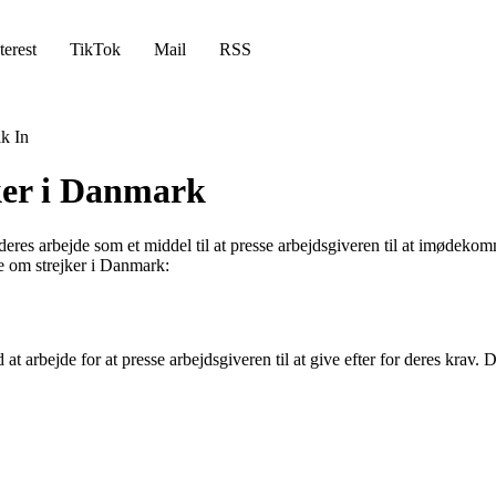
terest
TikTok
Mail
RSS
k In
jker i Danmark
r deres arbejde som et middel til at presse arbejdsgiveren til at imødek
de om strejker i Danmark:
 at arbejde for at presse arbejdsgiveren til at give efter for deres krav. 