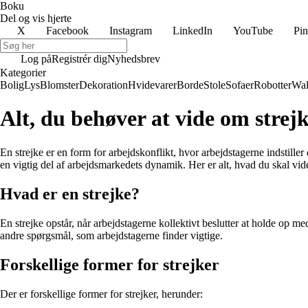
Boku
Del og vis hjerte
X
Facebook
Instagram
LinkedIn
YouTube
Pin
Log på
Registrér dig
Nyhedsbrev
Kategorier
Bolig
Lys
Blomster
Dekoration
Hvidevarer
Borde
Stole
Sofaer
Robotter
Wal
Alt, du behøver at vide om stre
En strejke er en form for arbejdskonflikt, hvor arbejdstagerne indstille
en vigtig del af arbejdsmarkedets dynamik. Her er alt, hvad du skal vi
Hvad er en strejke?
En strejke opstår, når arbejdstagerne kollektivt beslutter at holde op med
andre spørgsmål, som arbejdstagerne finder vigtige.
Forskellige former for strejker
Der er forskellige former for strejker, herunder: