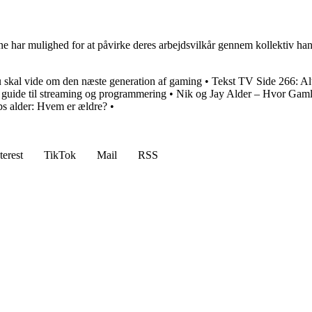
rne har mulighed for at påvirke deres arbejdsvilkår gennem kollektiv ha
 skal vide om den næste generation af gaming
•
Tekst TV Side 266: Al
guide til streaming og programmering
•
Nik og Jay Alder – Hvor Gaml
s alder: Hvem er ældre?
•
terest
TikTok
Mail
RSS