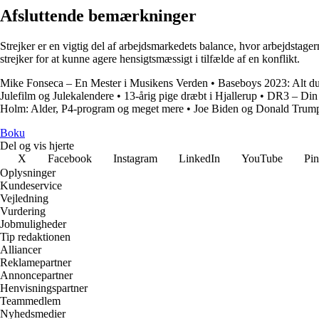
Afsluttende bemærkninger
Strejker er en vigtig del af arbejdsmarkedets balance, hvor arbejdstage
strejker for at kunne agere hensigtsmæssigt i tilfælde af en konflikt.
Mike Fonseca – En Mester i Musikens Verden
•
Baseboys 2023: Alt du
Julefilm og Julekalendere
•
13-årig pige dræbt i Hjallerup
•
DR3 – Din 
Holm: Alder, P4-program og meget mere
•
Joe Biden og Donald Trump
Boku
Del og vis hjerte
X
Facebook
Instagram
LinkedIn
YouTube
Pin
Oplysninger
Kundeservice
Vejledning
Vurdering
Jobmuligheder
Tip redaktionen
Alliancer
Reklamepartner
Annoncepartner
Henvisningspartner
Teammedlem
Nyhedsmedier