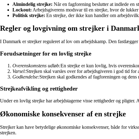
Almindelig strejke:
Når en fagforening beslutter at indlede en st
Lockout:
Arbejdsgiverens modsvar til en strejke, hvor de lukker 
Politisk strejke:
En strejke, der ikke kun handler om arbejdsvilkå
Regler og lovgivning om strejker i Danmar
I Danmark er strejker reguleret af lov om arbejdskamp. Den fastlægger re
Forudsætninger for en lovlig strejke
Overenskomstens udløb:
En strejke er kun lovlig, hvis overenskom
Varsel:
Strejken skal varsles over for arbejdsgiveren i god tid for
Godkendelse:
Strejken skal godkendes af fagforeningen og den
Strejkeafvikling og rettigheder
Under en lovlig strejke har arbejdstagerne visse rettigheder og pligter.
Økonomiske konsekvenser af en strejke
Strejker kan have betydelige økonomiske konsekvenser, både for virkso
strejken.