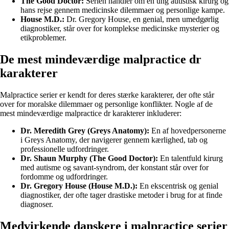
The Good Doctor:
Serien handler om en ung autistisk kirurg og
hans rejse gennem medicinske dilemmaer og personlige kampe.
House M.D.:
Dr. Gregory House, en genial, men umedgørlig
diagnostiker, står over for komplekse medicinske mysterier og
etikproblemer.
De mest mindeværdige malpractice dr
karakterer
Malpractice serier er kendt for deres stærke karakterer, der ofte står
over for moralske dilemmaer og personlige konflikter. Nogle af de
mest mindeværdige malpractice dr karakterer inkluderer:
Dr. Meredith Grey (Greys Anatomy):
En af hovedpersonerne
i Greys Anatomy, der navigerer gennem kærlighed, tab og
professionelle udfordringer.
Dr. Shaun Murphy (The Good Doctor):
En talentfuld kirurg
med autisme og savant-syndrom, der konstant står over for
fordomme og udfordringer.
Dr. Gregory House (House M.D.):
En ekscentrisk og genial
diagnostiker, der ofte tager drastiske metoder i brug for at finde
diagnoser.
Medvirkende danskere i malpractice serier