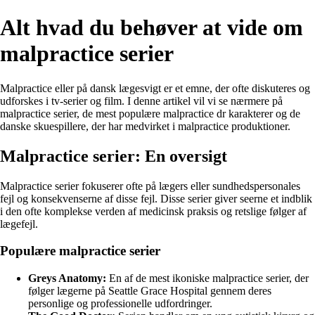
Alt hvad du behøver at vide om
malpractice serier
Malpractice eller på dansk lægesvigt er et emne, der ofte diskuteres og
udforskes i tv-serier og film. I denne artikel vil vi se nærmere på
malpractice serier, de mest populære malpractice dr karakterer og de
danske skuespillere, der har medvirket i malpractice produktioner.
Malpractice serier: En oversigt
Malpractice serier fokuserer ofte på lægers eller sundhedspersonales
fejl og konsekvenserne af disse fejl. Disse serier giver seerne et indblik
i den ofte komplekse verden af medicinsk praksis og retslige følger af
lægefejl.
Populære malpractice serier
Greys Anatomy:
En af de mest ikoniske malpractice serier, der
følger lægerne på Seattle Grace Hospital gennem deres
personlige og professionelle udfordringer.