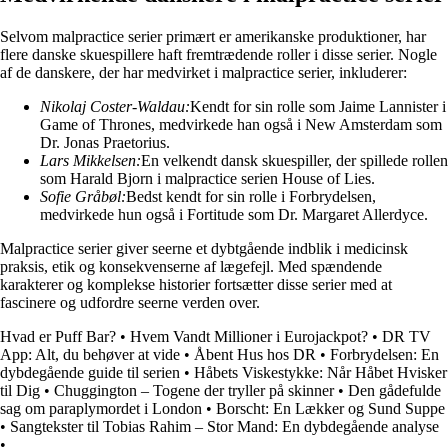
Selvom malpractice serier primært er amerikanske produktioner, har
flere danske skuespillere haft fremtrædende roller i disse serier. Nogle
af de danskere, der har medvirket i malpractice serier, inkluderer:
Nikolaj Coster-Waldau:
Kendt for sin rolle som Jaime Lannister i
Game of Thrones, medvirkede han også i New Amsterdam som
Dr. Jonas Praetorius.
Lars Mikkelsen:
En velkendt dansk skuespiller, der spillede rollen
som Harald Bjorn i malpractice serien House of Lies.
Sofie Gråbøl:
Bedst kendt for sin rolle i Forbrydelsen,
medvirkede hun også i Fortitude som Dr. Margaret Allerdyce.
Malpractice serier giver seerne et dybtgående indblik i medicinsk
praksis, etik og konsekvenserne af lægefejl. Med spændende
karakterer og komplekse historier fortsætter disse serier med at
fascinere og udfordre seerne verden over.
Hvad er Puff Bar?
•
Hvem Vandt Millioner i Eurojackpot?
•
DR TV
App: Alt, du behøver at vide
•
Åbent Hus hos DR
•
Forbrydelsen: En
dybdegående guide til serien
•
Håbets Viskestykke: Når Håbet Hvisker
til Dig
•
Chuggington – Togene der tryller på skinner
•
Den gådefulde
sag om paraplymordet i London
•
Borscht: En Lækker og Sund Suppe
•
Sangtekster til Tobias Rahim – Stor Mand: En dybdegående analyse
•