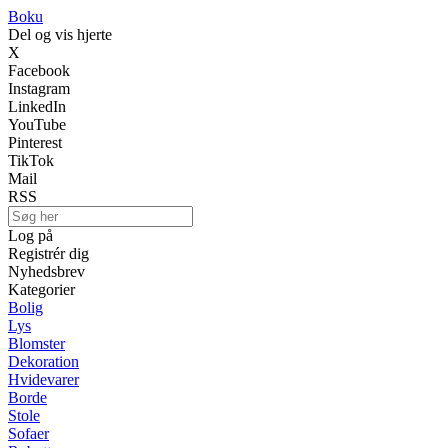
Boku
Del og vis hjerte
X
Facebook
Instagram
LinkedIn
YouTube
Pinterest
TikTok
Mail
RSS
Log på
Registrér dig
Nyhedsbrev
Kategorier
Bolig
Lys
Blomster
Dekoration
Hvidevarer
Borde
Stole
Sofaer