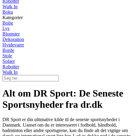
Robotter
Walk In
Boku
Kategorier
Bolig
Lys
Blomster
Dekoration
Hvidevarer
Borde
Stole
Sofaer
Robotter
Walk In
Alt om DR Sport: De Seneste
Sportsnyheder fra dr.dk
DR Sport er din ultimative kilde til de seneste sportsnyheder i
Danmark. Uanset om du er interesseret i fodbold, håndbold,
badminton eller andre sportsgrene, kan du finde alt det vigtige om
dansk og international sport lige her. Lad os dykke ned i de seneste