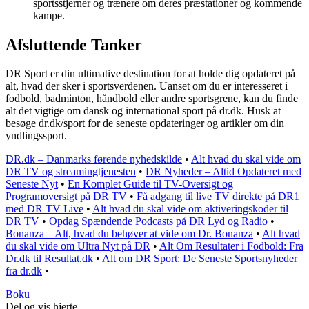
sportsstjerner og trænere om deres præstationer og kommende
kampe.
Afsluttende Tanker
DR Sport er din ultimative destination for at holde dig opdateret på
alt, hvad der sker i sportsverdenen. Uanset om du er interesseret i
fodbold, badminton, håndbold eller andre sportsgrene, kan du finde
alt det vigtige om dansk og international sport på dr.dk. Husk at
besøge dr.dk/sport for de seneste opdateringer og artikler om din
yndlingssport.
DR.dk – Danmarks førende nyhedskilde
•
Alt hvad du skal vide om
DR TV og streamingtjenesten
•
DR Nyheder – Altid Opdateret med
Seneste Nyt
•
En Komplet Guide til TV-Oversigt og
Programoversigt på DR TV
•
Få adgang til live TV direkte på DR1
med DR TV Live
•
Alt hvad du skal vide om aktiveringskoder til
DR TV
•
Opdag Spændende Podcasts på DR Lyd og Radio
•
Bonanza – Alt, hvad du behøver at vide om Dr. Bonanza
•
Alt hvad
du skal vide om Ultra Nyt på DR
•
Alt Om Resultater i Fodbold: Fra
Dr.dk til Resultat.dk
•
Alt om DR Sport: De Seneste Sportsnyheder
fra dr.dk
•
Boku
Del og vis hjerte