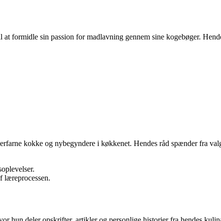
t formidle sin passion for madlavning gennem sine kogebøger. Hendes bø
rfarne kokke og nybegyndere i køkkenet. Hendes råd spænder fra valg af f
oplevelser.
af læreprocessen.
un deler opskrifter, artikler og personlige historier fra hendes kulina