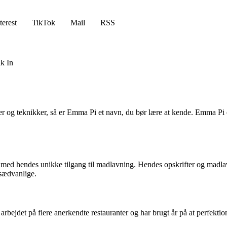
terest
TikTok
Mail
RSS
k In
ter og teknikker, så er Emma Pi et navn, du bør lære at kende. Emma Pi
med hendes unikke tilgang til madlavning. Hendes opskrifter og madlav
 sædvanlige.
ejdet på flere anerkendte restauranter og har brugt år på at perfekti