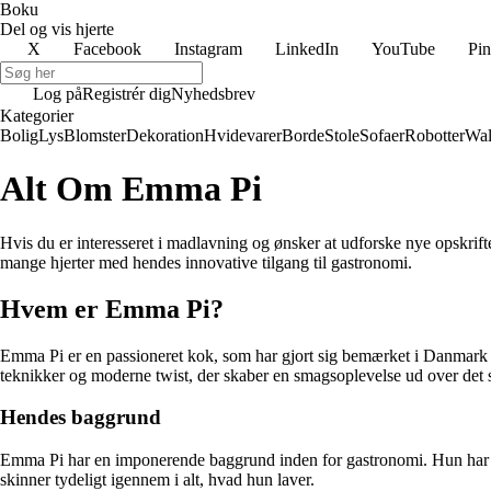
Boku
Del og vis hjerte
X
Facebook
Instagram
LinkedIn
YouTube
Pin
Log på
Registrér dig
Nyhedsbrev
Kategorier
Bolig
Lys
Blomster
Dekoration
Hvidevarer
Borde
Stole
Sofaer
Robotter
Wal
Alt Om Emma Pi
Hvis du er interesseret i madlavning og ønsker at udforske nye opskrif
mange hjerter med hendes innovative tilgang til gastronomi.
Hvem er Emma Pi?
Emma Pi er en passioneret kok, som har gjort sig bemærket i Danmark 
teknikker og moderne twist, der skaber en smagsoplevelse ud over det
Hendes baggrund
Emma Pi har en imponerende baggrund inden for gastronomi. Hun har arb
skinner tydeligt igennem i alt, hvad hun laver.