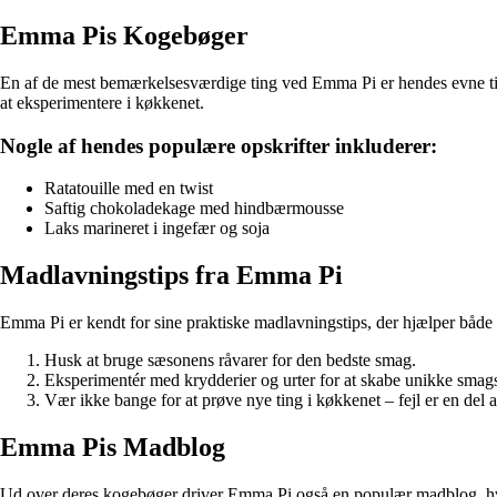
Emma Pis Kogebøger
En af de mest bemærkelsesværdige ting ved Emma Pi er hendes evne til a
at eksperimentere i køkkenet.
Nogle af hendes populære opskrifter inkluderer:
Ratatouille med en twist
Saftig chokoladekage med hindbærmousse
Laks marineret i ingefær og soja
Madlavningstips fra Emma Pi
Emma Pi er kendt for sine praktiske madlavningstips, der hjælper både e
Husk at bruge sæsonens råvarer for den bedste smag.
Eksperimentér med krydderier og urter for at skabe unikke smags
Vær ikke bange for at prøve nye ting i køkkenet – fejl er en del 
Emma Pis Madblog
Ud over deres kogebøger driver Emma Pi også en populær madblog, hvor h