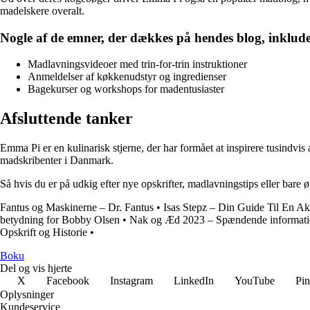
madelskere overalt.
Nogle af de emner, der dækkes på hendes blog, inklude
Madlavningsvideoer med trin-for-trin instruktioner
Anmeldelser af køkkenudstyr og ingredienser
Bagekurser og workshops for madentusiaster
Afsluttende tanker
Emma Pi er en kulinarisk stjerne, der har formået at inspirere tusindvi
madskribenter i Danmark.
Så hvis du er på udkig efter nye opskrifter, madlavningstips eller bare 
Fantus og Maskinerne – Dr. Fantus
•
Isas Stepz – Din Guide Til En Akt
betydning for Bobby Olsen
•
Nak og Æd 2023 – Spændende informat
Opskrift og Historie
•
Boku
Del og vis hjerte
X
Facebook
Instagram
LinkedIn
YouTube
Pin
Oplysninger
Kundeservice