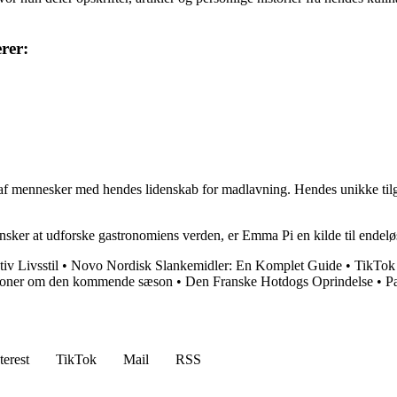
rer:
s af mennesker med hendes lidenskab for madlavning. Hendes unikke tilga
ønsker at udforske gastronomiens verden, er Emma Pi en kilde til endeløs
iv Livsstil
•
Novo Nordisk Slankemidler: En Komplet Guide
•
TikTok
ioner om den kommende sæson
•
Den Franske Hotdogs Oprindelse
•
Pa
terest
TikTok
Mail
RSS