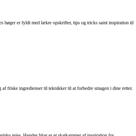
ger er fyldt med lækre opskrifter, tips og tricks samt inspiration til
riske ingredienser til teknikker til at forbedre smagen i dine retter.
riske rejse. Hendes blog er et skatkammer af inspiration for