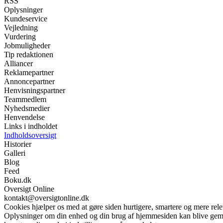
RSS
Oplysninger
Kundeservice
Vejledning
Vurdering
Jobmuligheder
Tip redaktionen
Alliancer
Reklamepartner
Annoncepartner
Henvisningspartner
Teammedlem
Nyhedsmedier
Henvendelse
Links i indholdet
Indholdsoversigt
Historier
Galleri
Blog
Feed
Boku.dk
Oversigt Online
kontakt@oversigtonline.dk
Cookies hjælper os med at gøre siden hurtigere, smartere og mere rele
Oplysninger om din enhed og din brug af hjemmesiden kan blive gemt o