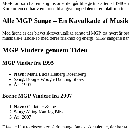
MGP for børn har en lang historie, der går tilbage til starten af 1980
Konkurrencen har været med til at give unge talenter en platform til 
Alle MGP Sange – En Kavalkade af Musika
Med årene er der blevet skrevet utallige sange til MGP, og hvert år præ
musikalske landskab med deres friskhed og energi. MGP-sangene har e
MGP Vindere gennem Tiden
MGP Vinder fra 1995
Navn:
Maria Lucia Heiberg Rosenberg
Sang:
Boogie Woogie Dancing Shoes
År:
1995
Børne MGP Vindere fra 2007
Navn:
Cutfather & Joe
Sang:
Alting Kan Jeg Blive
År:
2007
Disse er blot to eksempler på de mange fantastiske talenter, der har v