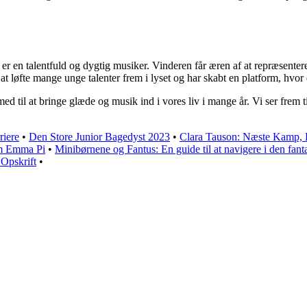
n er en talentfuld og dygtig musiker. Vinderen får æren af at repræsent
l at løfte mange unge talenter frem i lyset og har skabt en platform, hv
d til at bringe glæde og musik ind i vores liv i mange år. Vi ser frem til
riere
•
Den Store Junior Bagedyst 2023
•
Clara Tauson: Næste Kamp,
m Emma Pi
•
Minibørnene og Fantus: En guide til at navigere i den fanta
Opskrift
•