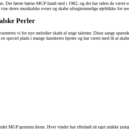
erne. Det første børne-MGP fandt sted i 1982, og det har siden da været
at vise deres musikalske evner og skabe uforglemmelige øjeblikke for see
lske Perler
senteres vi for nye melodier skabt af unge talenter. Disse sange spænder
n speciel plads i mange danskeres hjerter og har været med til at sk
undet MGP gennem årene. Hver vinder har efterladt sit eget unikke præg 