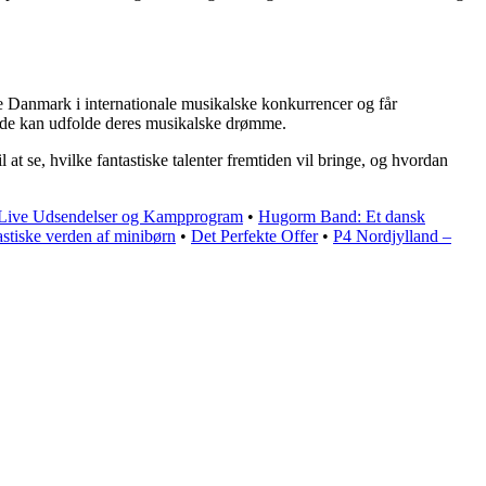
ere Danmark i internationale musikalske konkurrencer og får
or de kan udfolde deres musikalske drømme.
 at se, hvilke fantastiske talenter fremtiden vil bringe, og hvordan
 Live Udsendelser og Kampprogram
•
Hugorm Band: Et dansk
stiske verden af ​​minibørn
•
Det Perfekte Offer
•
P4 Nordjylland –