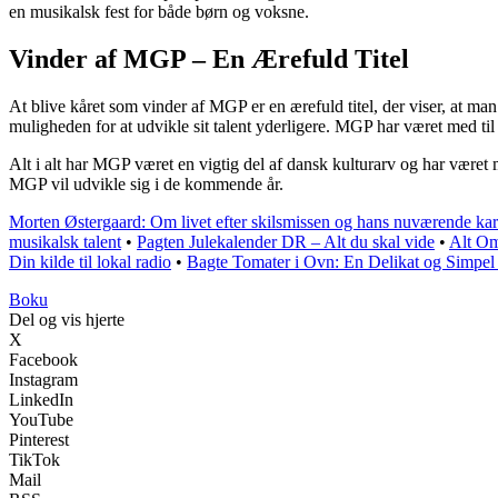
en musikalsk fest for både børn og voksne.
Vinder af MGP – En Ærefuld Titel
At blive kåret som vinder af MGP er en ærefuld titel, der viser, at ma
muligheden for at udvikle sit talent yderligere. MGP har været med ti
Alt i alt har MGP været en vigtig del af dansk kulturarv og har været me
MGP vil udvikle sig i de kommende år.
Morten Østergaard: Om livet efter skilsmissen og hans nuværende kar
musikalsk talent
•
Pagten Julekalender DR – Alt du skal vide
•
Alt O
Din kilde til lokal radio
•
Bagte Tomater i Ovn: En Delikat og Simpel 
Boku
Del og vis hjerte
X
Facebook
Instagram
LinkedIn
YouTube
Pinterest
TikTok
Mail