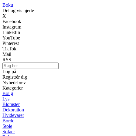
Boku
Del og vis hjerte
X
Facebook
Instagram
LinkedIn
YouTube
Pinterest
TikTok
Mail
RSS
Log på
Registrér dig
Nyhedsbrev
Kategorier
Bolig
Lys
Blomster
Dekoration
Hvidevarer
Borde
Stole
Sofaer