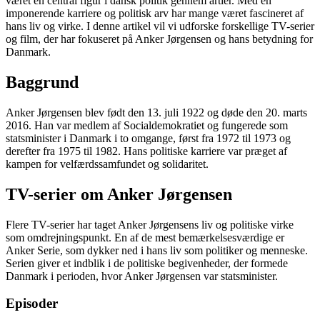
været en central figur i dansk politik gennem årtier. Med en
imponerende karriere og politisk arv har mange været fascineret af
hans liv og virke. I denne artikel vil vi udforske forskellige TV-serier
og film, der har fokuseret på Anker Jørgensen og hans betydning for
Danmark.
Baggrund
Anker Jørgensen blev født den 13. juli 1922 og døde den 20. marts
2016. Han var medlem af Socialdemokratiet og fungerede som
statsminister i Danmark i to omgange, først fra 1972 til 1973 og
derefter fra 1975 til 1982. Hans politiske karriere var præget af
kampen for velfærdssamfundet og solidaritet.
TV-serier om Anker Jørgensen
Flere TV-serier har taget Anker Jørgensens liv og politiske virke
som omdrejningspunkt. En af de mest bemærkelsesværdige er
Anker Serie, som dykker ned i hans liv som politiker og menneske.
Serien giver et indblik i de politiske begivenheder, der formede
Danmark i perioden, hvor Anker Jørgensen var statsminister.
Episoder