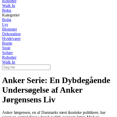
Robotter
Walk In
Boku
Kategorier
Bolig
Lys
Blomster
Dekoration
Hvidevarer
Borde
Stole
Sofaer
Robotter
Walk In
Anker Serie: En Dybdegående
Undersøgelse af Anker
Jørgensens Liv
Anker Jørgensen, en af Danmarks mest ikoniske politikere, har