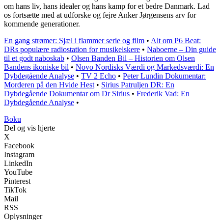
om hans liv, hans idealer og hans kamp for et bedre Danmark. Lad
os fortsætte med at udforske og fejre Anker Jørgensens arv for
kommende generationer.
En gang strømer: Sjæl i flammer serie og film
•
Alt om P6 Beat:
DRs populære radiostation for musikelskere
•
Naboerne – Din guide
til et godt naboskab
•
Olsen Banden Bil – Historien om Olsen
Bandens ikoniske bil
•
Novo Nordisks Værdi og Markedsværdi: En
Dybdegående Analyse
•
TV 2 Echo
•
Peter Lundin Dokumentar:
Morderen på den Hvide Hest
•
Sirius Patruljen DR: En
Dybdegående Dokumentar om Dr Sirius
•
Frederik Vad: En
Dybdegående Analyse
•
Boku
Del og vis hjerte
X
Facebook
Instagram
LinkedIn
YouTube
Pinterest
TikTok
Mail
RSS
Oplysninger