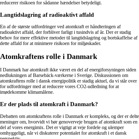
reducerer risikoen for sådanne hændelser betydeligt.
Langtidslagring af radioaktivt affald
En af de største udfordringer ved atomkraft er håndteringen af
radioaktivt affald, der forbliver farligt i tusindvis af år. Der er stadig
behov for mere effektive metoder til langtidslagring og bortskaffelse af
dette affald for at minimere risikoen for miljøskader.
Atomkraftens rolle i Danmark
I Danmark har atomkraft ikke været en del af energiforsyningen siden
nedlukningen af Barsebäck-værkerne i Sverige. Diskussionen om
atomkraftens rolle i dansk energipolitik er stadig aktuel, da vi står over
for udfordringer med at reducere vores CO2-udledning for at
imødekomme klimamålene.
Er der plads til atomkraft i Danmark?
Debatten om atomkraftens rolle i Danmark er kompleks, og der er delte
meninger om, hvorvidt vi bør genoverveje brugen af atomkraft som en
del af vores energimix. Det er vigtigt at veje fordele og ulemper
omhyggeligt, når vi diskuterer potentialet for atomkraft i et dansk
perspektiv.