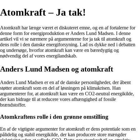
Atomkraft – Ja tak!
Atomkraft har længe været et diskuteret emne, og en af fortalerne for
denne form for energiproduktion er Anders Lund Madsen. I denne
artikel vil vi se nærmere på argumenterne for ja tak til atomkraft og
dens rolle i den danske energiforsyning. Lad os dykke ned i debatten
og undersøge, hvorfor atomkraft kan være en bæredygtig og
nødvendig del af vores energilandskab.
Anders Lund Madsen og atomkraft
Anders Lund Madsen er en af de danske personligheder, der åbent
støtter atomkraft som en del af løsningen på klimakrisen. Han
argumenterer for, at atomkraft kan være en CO2-neutral energikilde,
der kan bidrage til at reducere vores afhængighed af fossile
brændstoffer.
Atomkraftens rolle i den grønne omstilling
En af de vigtigste argumenter for atomkraft er dens potentiale som en
pålidelig og stabil energikilde, der kan producere store mængder