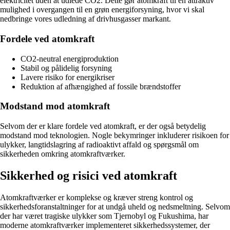
elektricitet uden at udlede CO2. Dette gør atomkraft til en attraktiv
mulighed i overgangen til en grøn energiforsyning, hvor vi skal
nedbringe vores udledning af drivhusgasser markant.
Fordele ved atomkraft
CO2-neutral energiproduktion
Stabil og pålidelig forsyning
Lavere risiko for energikriser
Reduktion af afhængighed af fossile brændstoffer
Modstand mod atomkraft
Selvom der er klare fordele ved atomkraft, er der også betydelig
modstand mod teknologien. Nogle bekymringer inkluderer risikoen for
ulykker, langtidslagring af radioaktivt affald og spørgsmål om
sikkerheden omkring atomkraftværker.
Sikkerhed og risici ved atomkraft
Atomkraftværker er komplekse og kræver streng kontrol og
sikkerhedsforanstaltninger for at undgå uheld og nedsmeltning. Selvom
der har været tragiske ulykker som Tjernobyl og Fukushima, har
moderne atomkraftværker implementeret sikkerhedssystemer, der