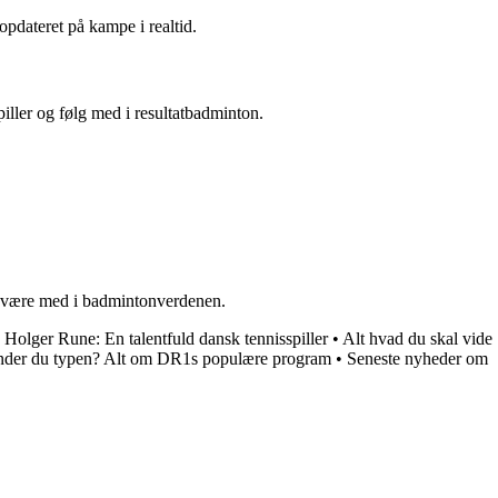
pdateret på kampe i realtid.
iller og følg med i resultatbadminton.
at være med i badmintonverdenen.
•
Holger Rune: En talentfuld dansk tennisspiller
•
Alt hvad du skal vide
der du typen? Alt om DR1s populære program
•
Seneste nyheder om