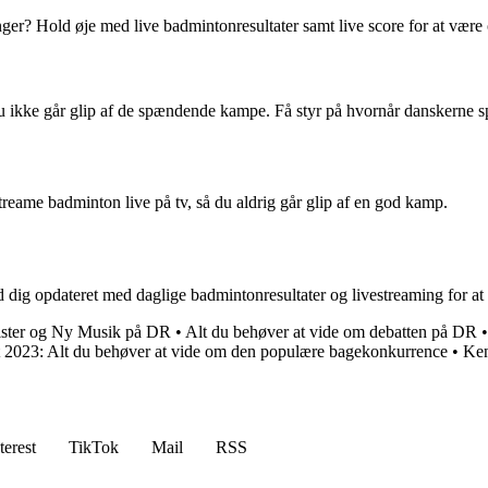
r? Hold øje med live badmintonresultater samt live score for at være o
du ikke går glip af de spændende kampe. Få styr på hvornår danskerne sp
streame badminton live på tv, så du aldrig går glip af en god kamp.
ld dig opdateret med daglige badmintonresultater og livestreaming for 
ister og Ny Musik på DR
•
Alt du behøver at vide om debatten på DR
 2023: Alt du behøver at vide om den populære bagekonkurrence
•
Ken
terest
TikTok
Mail
RSS