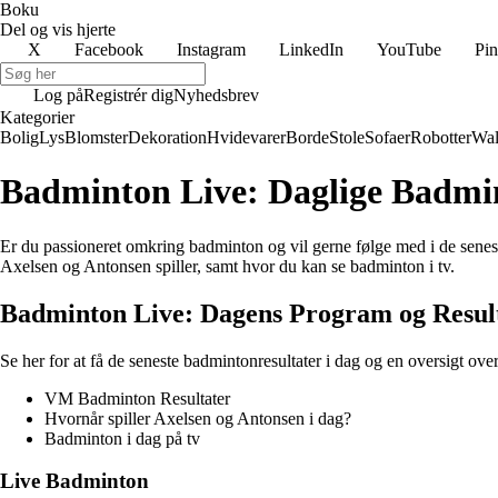
Boku
Del og vis hjerte
X
Facebook
Instagram
LinkedIn
YouTube
Pin
Log på
Registrér dig
Nyhedsbrev
Kategorier
Bolig
Lys
Blomster
Dekoration
Hvidevarer
Borde
Stole
Sofaer
Robotter
Wal
Badminton Live: Daglige Badmin
Er du passioneret omkring badminton og vil gerne følge med i de senest
Axelsen og Antonsen spiller, samt hvor du kan se badminton i tv.
Badminton Live: Dagens Program og Resul
Se her for at få de seneste badmintonresultater i dag og en oversigt o
VM Badminton Resultater
Hvornår spiller Axelsen og Antonsen i dag?
Badminton i dag på tv
Live Badminton