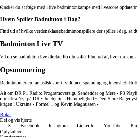
Ønsker du at følge med i live badmintonkampe med livescore opdateringe
Hvem Spiller Badminton i Dag?
Find ud af hvilke verdensklassebadmintonspillere der spiller i dag, så 
Badminton Live TV
Vil du se badminton live direkte fra din sofa? Find ud af, hvor du kan 
Opsummering
Badminton er en fantastisk sport fyldt med spænding og intensitet. Ho
Alt om DR P1 Radio: Programoversigt, Sendetider og Mere
•
P3 Playl
om Ultra Nyt på DR
•
Julehjertets Hemmelighed
•
Den Store Bagedyst
krigen i Ukraine
•
Formel 1 og Kevin Magnussen
•
Boku
Del og vis hjerte
X
Facebook
Instagram
LinkedIn
YouTube
Pin
Oplysninger