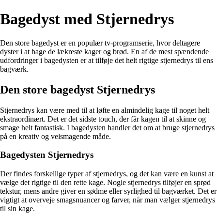
Bagedyst med Stjernedrys
Den store bagedyst er en populær tv-programserie, hvor deltagere
dyster i at bage de lækreste kager og brød. En af de mest spændende
udfordringer i bagedysten er at tilføje det helt rigtige stjernedrys til ens
bagværk.
Den store bagedyst Stjernedrys
Stjernedrys kan være med til at løfte en almindelig kage til noget helt
ekstraordinært. Det er det sidste touch, der får kagen til at skinne og
smage helt fantastisk. I bagedysten handler det om at bruge stjernedrys
på en kreativ og velsmagende måde.
Bagedysten Stjernedrys
Der findes forskellige typer af stjernedrys, og det kan være en kunst at
vælge det rigtige til den rette kage. Nogle stjernedrys tilføjer en sprød
tekstur, mens andre giver en sødme eller syrlighed til bagværket. Det er
vigtigt at overveje smagsnuancer og farver, når man vælger stjernedrys
til sin kage.