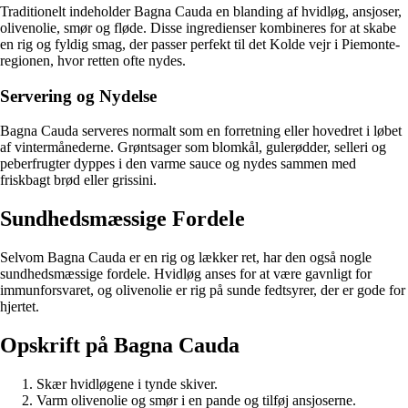
Traditionelt indeholder Bagna Cauda en blanding af hvidløg, ansjoser,
olivenolie, smør og fløde. Disse ingredienser kombineres for at skabe
en rig og fyldig smag, der passer perfekt til det Kolde vejr i Piemonte-
regionen, hvor retten ofte nydes.
Servering og Nydelse
Bagna Cauda serveres normalt som en forretning eller hovedret i løbet
af vintermånederne. Grøntsager som blomkål, gulerødder, selleri og
peberfrugter dyppes i den varme sauce og nydes sammen med
friskbagt brød eller grissini.
Sundhedsmæssige Fordele
Selvom Bagna Cauda er en rig og lækker ret, har den også nogle
sundhedsmæssige fordele. Hvidløg anses for at være gavnligt for
immunforsvaret, og olivenolie er rig på sunde fedtsyrer, der er gode for
hjertet.
Opskrift på Bagna Cauda
Skær hvidløgene i tynde skiver.
Varm olivenolie og smør i en pande og tilføj ansjoserne.