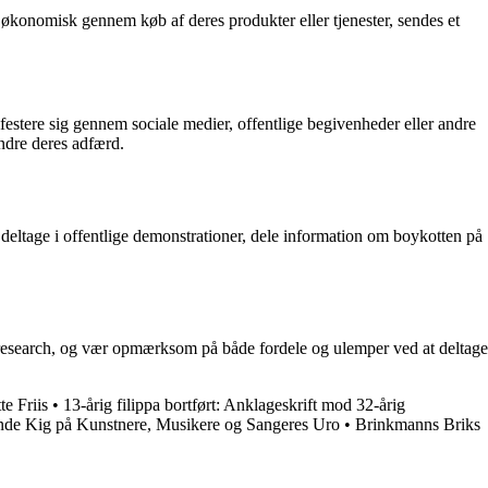
n økonomisk gennem køb af deres produkter eller tjenester, sendes et
estere sig gennem sociale medier, offentlige begivenheder eller andre
ndre deres adfærd.
 deltage i offentlige demonstrationer, dele information om boykotten på
in research, og vær opmærksom på både fordele og ulemper ved at deltage
e Friis
•
13-årig filippa bortført: Anklageskrift mod 32-årig
nde Kig på Kunstnere, Musikere og Sangeres Uro
•
Brinkmanns Briks