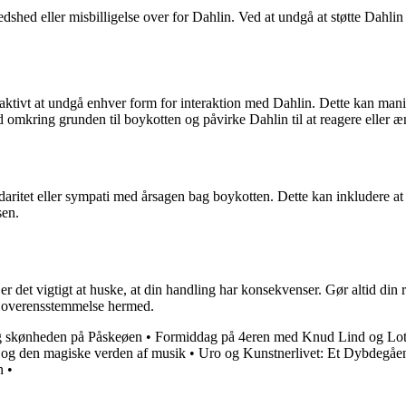
edshed eller misbilligelse over for Dahlin. Ved at undgå at støtte Dahli
aktivt at undgå enhver form for interaktion med Dahlin. Dette kan manif
 omkring grunden til boykotten og påvirke Dahlin til at reagere eller æ
daritet eller sympati med årsagen bag boykotten. Dette kan inkludere at
sen.
 er det vigtigt at huske, at din handling har konsekvenser. Gør altid d
 i overensstemmelse hermed.
 skønheden på Påskeøen
•
Formiddag på 4eren med Knud Lind og Lott
 og den magiske verden af musik
•
Uro og Kunstnerlivet: Et Dybdegåe
n
•