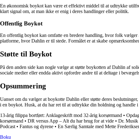
En økonomisk boykot kan være et effektivt middel til at udtrykke utilfr
klart signal om, at man ikke er enig i deres handlinger eller politik.
Offentlig Boykot
En offentlig boykot kan omfatte en bredere handling, hvor folk vælger 
platforme, hvor Dahlin er til stede. Formålet er at skabe opmærksomhed
Støtte til Boykot
På den anden side kan nogle vælge at støtte boykotten af Dahlin af soli
sociale medier eller endda aktivt opfordre andre til at deltage i bevægel
Opsummering
Uanset om du vælger at boykotte Dahlin eller støtte deres beslutninger,
i en boykot. Husk, at du har ret til at udtrykke din holdning og handle
13-årig filippa bortført: Anklageskrift mod 32-årig korsørmand
•
Opdag
korsørmand
•
DR versus App – Alt du har brug for at vide
•
Dr. Musik
Podcast
•
Fantus og dyrene
•
En Særlig Samtale med Mette Frederikse
Boku