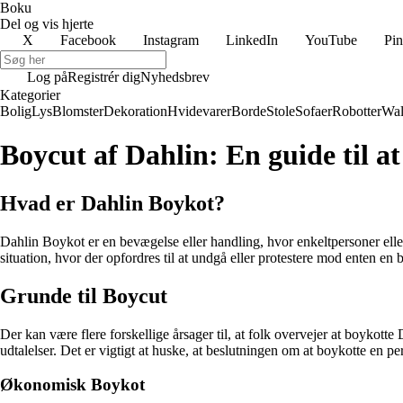
Boku
Del og vis hjerte
X
Facebook
Instagram
LinkedIn
YouTube
Pin
Log på
Registrér dig
Nyhedsbrev
Kategorier
Bolig
Lys
Blomster
Dekoration
Hvidevarer
Borde
Stole
Sofaer
Robotter
Wal
Boycut af Dahlin: En guide til at
Hvad er Dahlin Boykot?
Dahlin Boykot er en bevægelse eller handling, hvor enkeltpersoner eller
situation, hvor der opfordres til at undgå eller protestere mod enten en 
Grunde til Boycut
Der kan være flere forskellige årsager til, at folk overvejer at boykott
udtalelser. Det er vigtigt at huske, at beslutningen om at boykotte en p
Økonomisk Boykot