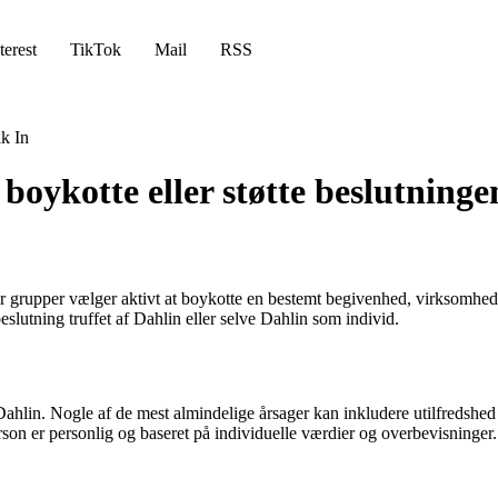
terest
TikTok
Mail
RSS
k In
 boykotte eller støtte beslutninge
 grupper vælger aktivt at boykotte en bestemt begivenhed, virksomhed ell
beslutning truffet af Dahlin eller selve Dahlin som individ.
e Dahlin. Nogle af de mest almindelige årsager kan inkludere utilfredshe
erson er personlig og baseret på individuelle værdier og overbevisninger.