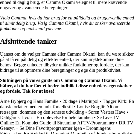
enhed til daglig brug, er Camma Okami velegnet til mere krævende
opgaver og avancerede beregninger.
Vælg Camma, hvis du har brug for en pålidelig og brugervenlig enhed
til almindelig brug. Vælg Camma Okami, hvis du ønsker avancerede
funktioner og maksimal ydeevne.
Afsluttende tanker
Uanset om du vælger Camma eller Camma Okami, kan du være sikker
på at få en pålidelig og effektiv enhed, der kan imødekomme dine
behov. Begge enheder tilbyder unikke funktioner og fordele, der kan
bidrage til at optimere dine beregninger og øge din produktivitet.
Slutningen på vores guide om Camma og Camma Okami. Vi
håber, at du har fået et bedre indblik i disse enheders egenskaber
og fordele. Tak for at læse!
Arne Bybjerg og Hans Familie
•
20 dage i Mariupol
•
Thøger Kirk: En
dansk forfatter med en unik fortællestil
•
Louise Borglit: Alt om
retssagen, dommen og den seneste udvikling
•
Søren Vesters Have
•
Dahlgårds Tivoli – En oplevelse for hele familien
•
Se Live TV
Online: En Komplet Guide til Streaming Af TV-Programmer
•
DR TV
Gensyn – Se Dine Favoritprogrammer Igen
•
Dronningens
Fødselsdag: En Hyldest til Dronning Margrethe på Fredensborg Slot
•