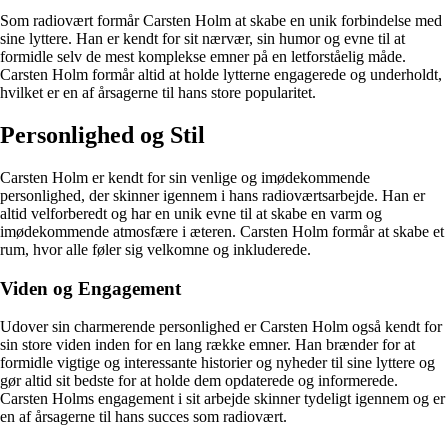
Som radiovært formår Carsten Holm at skabe en unik forbindelse med
sine lyttere. Han er kendt for sit nærvær, sin humor og evne til at
formidle selv de mest komplekse emner på en letforståelig måde.
Carsten Holm formår altid at holde lytterne engagerede og underholdt,
hvilket er en af årsagerne til hans store popularitet.
Personlighed og Stil
Carsten Holm er kendt for sin venlige og imødekommende
personlighed, der skinner igennem i hans radioværtsarbejde. Han er
altid velforberedt og har en unik evne til at skabe en varm og
imødekommende atmosfære i æteren. Carsten Holm formår at skabe et
rum, hvor alle føler sig velkomne og inkluderede.
Viden og Engagement
Udover sin charmerende personlighed er Carsten Holm også kendt for
sin store viden inden for en lang række emner. Han brænder for at
formidle vigtige og interessante historier og nyheder til sine lyttere og
gør altid sit bedste for at holde dem opdaterede og informerede.
Carsten Holms engagement i sit arbejde skinner tydeligt igennem og er
en af årsagerne til hans succes som radiovært.