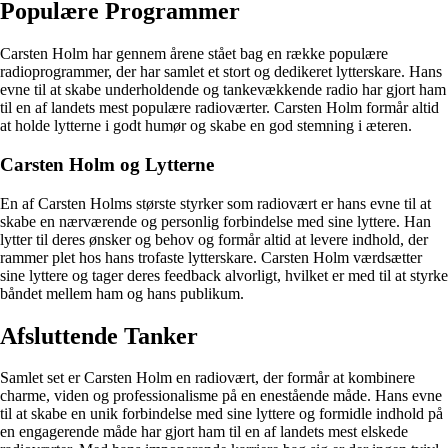
Populære Programmer
Carsten Holm har gennem årene stået bag en række populære
radioprogrammer, der har samlet et stort og dedikeret lytterskare. Hans
evne til at skabe underholdende og tankevækkende radio har gjort ham
til en af landets mest populære radioværter. Carsten Holm formår altid
at holde lytterne i godt humør og skabe en god stemning i æteren.
Carsten Holm og Lytterne
En af Carsten Holms største styrker som radiovært er hans evne til at
skabe en nærværende og personlig forbindelse med sine lyttere. Han
lytter til deres ønsker og behov og formår altid at levere indhold, der
rammer plet hos hans trofaste lytterskare. Carsten Holm værdsætter
sine lyttere og tager deres feedback alvorligt, hvilket er med til at styrke
båndet mellem ham og hans publikum.
Afsluttende Tanker
Samlet set er Carsten Holm en radiovært, der formår at kombinere
charme, viden og professionalisme på en enestående måde. Hans evne
til at skabe en unik forbindelse med sine lyttere og formidle indhold på
en engagerende måde har gjort ham til en af landets mest elskede