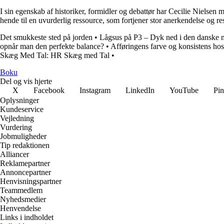
I sin egenskab af historiker, formidler og debattør har Cecilie Nielsen 
hende til en uvurderlig ressource, som fortjener stor anerkendelse og re
Det smukkeste sted på jorden
•
Lågsus på P3 – Dyk ned i den danske 
opnår man den perfekte balance?
•
Afføringens farve og konsistens ho
Skæg Med Tal: HR Skæg med Tal
•
Boku
Del og vis hjerte
X
Facebook
Instagram
LinkedIn
YouTube
Pin
Oplysninger
Kundeservice
Vejledning
Vurdering
Jobmuligheder
Tip redaktionen
Alliancer
Reklamepartner
Annoncepartner
Henvisningspartner
Teammedlem
Nyhedsmedier
Henvendelse
Links i indholdet