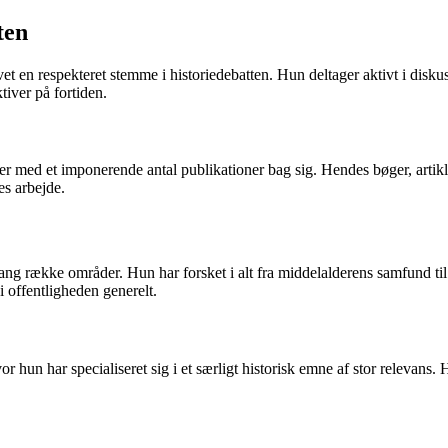
ten
evet en respekteret stemme i historiedebatten. Hun deltager aktivt i dis
iver på fortiden.
ker med et imponerende antal publikationer bag sig. Hendes bøger, artikle
es arbejde.
lang række områder. Hun har forsket i alt fra middelalderens samfund ti
i offentligheden generelt.
vor hun har specialiseret sig i et særligt historisk emne af stor relevans