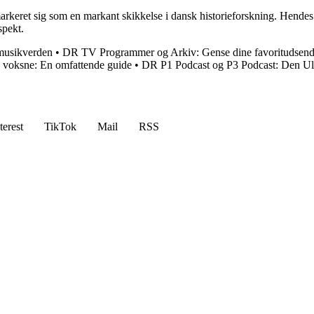
markeret sig som en markant skikkelse i dansk historieforskning. Hendes b
spekt.
musikverden
•
DR TV Programmer og Arkiv: Gense dine favoritudsend
s voksne: En omfattende guide
•
DR P1 Podcast og P3 Podcast: Den Ul
terest
TikTok
Mail
RSS