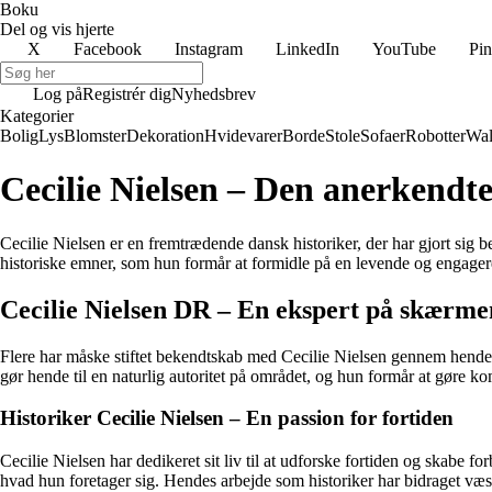
Boku
Del og vis hjerte
X
Facebook
Instagram
LinkedIn
YouTube
Pin
Log på
Registrér dig
Nyhedsbrev
Kategorier
Bolig
Lys
Blomster
Dekoration
Hvidevarer
Borde
Stole
Sofaer
Robotter
Wal
Cecilie Nielsen – Den anerkendte
Cecilie Nielsen er en fremtrædende dansk historiker, der har gjort sig b
historiske emner, som hun formår at formidle på en levende og engage
Cecilie Nielsen DR – En ekspert på skærme
Flere har måske stiftet bekendtskab med Cecilie Nielsen gennem hendes
gør hende til en naturlig autoritet på området, og hun formår at gøre ko
Historiker Cecilie Nielsen – En passion for fortiden
Cecilie Nielsen har dedikeret sit liv til at udforske fortiden og skabe fo
hvad hun foretager sig. Hendes arbejde som historiker har bidraget væsen