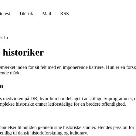
terest
TikTok
Mail
RSS
k In
 historiker
emærket inden for sit felt med en imponerende karriere. Hun er en forske
rende måde.
n
 medvirken på DR, hvor hun har deltaget i adskillige tv-programmer, d
mplekse historiske emner letforståelige for en bredere offentlighed.
rbindelser til nutiden gennem sine historiske studier. Hendes passion for 
tligt til dansk historieforskning og kulturarv.