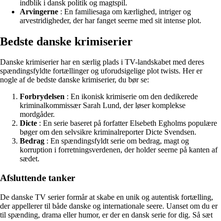
indblik i dansk politik og magtspil.
Arvingerne
: En familiesaga om kærlighed, intriger og
arvestridigheder, der har fanget seerne med sit intense plot.
Bedste danske krimiserier
Danske krimiserier har en særlig plads i TV-landskabet med deres
spændingsfyldte fortællinger og uforudsigelige plot twists. Her er
nogle af de bedste danske krimiserier, du bør se:
Forbrydelsen
: En ikonisk krimiserie om den dedikerede
kriminalkommissær Sarah Lund, der løser komplekse
mordgåder.
Dicte
: En serie baseret på forfatter Elsebeth Egholms populære
bøger om den selvsikre kriminalreporter Dicte Svendsen.
Bedrag
: En spændingsfyldt serie om bedrag, magt og
korruption i forretningsverdenen, der holder seerne på kanten af
sædet.
Afsluttende tanker
De danske TV serier formår at skabe en unik og autentisk fortælling,
der appellerer til både danske og internationale seere. Uanset om du er
til spænding, drama eller humor, er der en dansk serie for dig. Så sæt