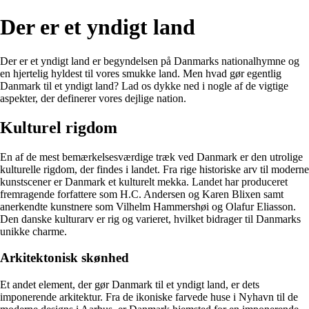
Der er et yndigt land
Der er et yndigt land er begyndelsen på Danmarks nationalhymne og
en hjertelig hyldest til vores smukke land. Men hvad gør egentlig
Danmark til et yndigt land? Lad os dykke ned i nogle af de vigtige
aspekter, der definerer vores dejlige nation.
Kulturel rigdom
En af de mest bemærkelsesværdige træk ved Danmark er den utrolige
kulturelle rigdom, der findes i landet. Fra rige historiske arv til moderne
kunstscener er Danmark et kulturelt mekka. Landet har produceret
fremragende forfattere som H.C. Andersen og Karen Blixen samt
anerkendte kunstnere som Vilhelm Hammershøi og Olafur Eliasson.
Den danske kulturarv er rig og varieret, hvilket bidrager til Danmarks
unikke charme.
Arkitektonisk skønhed
Et andet element, der gør Danmark til et yndigt land, er dets
imponerende arkitektur. Fra de ikoniske farvede huse i Nyhavn til de