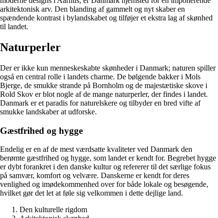
moderne designs i Aarhus, er Danmark hjemsted for en imponerende
arkitektonisk arv. Den blanding af gammelt og nyt skaber en
spændende kontrast i bylandskabet og tilføjer et ekstra lag af skønhed
til landet.
Naturperler
Der er ikke kun menneskeskabte skønheder i Danmark; naturen spiller
også en central rolle i landets charme. De bølgende bakker i Mols
Bjerge, de smukke strande på Bornholm og de majestætiske skove i
Rold Skov er blot nogle af de mange naturperler, der findes i landet.
Danmark er et paradis for naturelskere og tilbyder en bred vifte af
smukke landskaber at udforske.
Gæstfrihed og hygge
Endelig er en af de mest værdsatte kvaliteter ved Danmark den
berømte gæstfrihed og hygge, som landet er kendt for. Begrebet hygge
er dybt forankret i den danske kultur og refererer til det særlige fokus
på samvær, komfort og velvære. Danskerne er kendt for deres
venlighed og imødekommenhed over for både lokale og besøgende,
hvilket gør det let at føle sig velkommen i dette dejlige land.
Den kulturelle rigdom