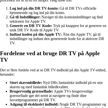
processen for at få en ret simpel. Følg disse trin:
Log ind på din DR TV-konto:
Gå til DR TVs officielle
hjemmeside og log ind på din konto.
Gå til Indstillinger:
Naviger til din kontoindstillinger og find
sektionen for Apple TV.
Generér en DR TV Kode:
Tryk på knappen for at generere en
unik DR TV Kode til Apple TV.
Indtast koden på din Apple TV:
Åbn din Apple TV, gå til
indstillinger og indtast den genererede kode for at aktivere DR
TV.
Fordelene ved at bruge DR TV på Apple
TV
Der er flere fordele ved at se DR TV-indhold på din Apple TV-enhed,
herunder:
Stort skærmbillede:
Nyd DRs fantastiske indhold på en stor
skærm og med fantastisk billedkvalitet.
Brugervenlig grænseflade:
Apple TVs brugervenlige
grænseflade gør det nemt at navigere og finde dine
favoritprogrammer på DR TV.
Adgang til eksklusivt indhold:
Nogle DR TV-programmer og