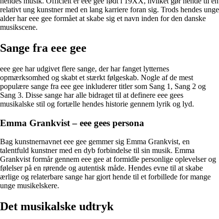
hendes musik. Officielt er eee gee født i 19XX, hvilket gør hende til en
relativt ung kunstner med en lang karriere foran sig. Trods hendes unge
alder har eee gee formået at skabe sig et navn inden for den danske
musikscene.
Sange fra eee gee
eee gee har udgivet flere sange, der har fanget lytternes
opmærksomhed og skabt et stærkt følgeskab. Nogle af de mest
populære sange fra eee gee inkluderer titler som Sang 1, Sang 2 og
Sang 3. Disse sange har alle bidraget til at definere eee gees
musikalske stil og fortælle hendes historie gennem lyrik og lyd.
Emma Grankvist – eee gees persona
Bag kunstnernavnet eee gee gemmer sig Emma Grankvist, en
talentfuld kunstner med en dyb forbindelse til sin musik. Emma
Grankvist formår gennem eee gee at formidle personlige oplevelser og
følelser på en rørende og autentisk måde. Hendes evne til at skabe
ærlige og relaterbare sange har gjort hende til et forbillede for mange
unge musikelskere.
Det musikalske udtryk