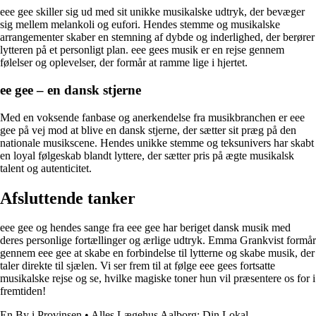
eee gee skiller sig ud med sit unikke musikalske udtryk, der bevæger
sig mellem melankoli og eufori. Hendes stemme og musikalske
arrangementer skaber en stemning af dybde og inderlighed, der berører
lytteren på et personligt plan. eee gees musik er en rejse gennem
følelser og oplevelser, der formår at ramme lige i hjertet.
ee gee – en dansk stjerne
Med en voksende fanbase og anerkendelse fra musikbranchen er eee
gee på vej mod at blive en dansk stjerne, der sætter sit præg på den
nationale musikscene. Hendes unikke stemme og teksunivers har skabt
en loyal følgeskab blandt lyttere, der sætter pris på ægte musikalsk
talent og autenticitet.
Afsluttende tanker
eee gee og hendes sange fra eee gee har beriget dansk musik med
deres personlige fortællinger og ærlige udtryk. Emma Grankvist formår
gennem eee gee at skabe en forbindelse til lytterne og skabe musik, der
taler direkte til sjælen. Vi ser frem til at følge eee gees fortsatte
musikalske rejse og se, hvilke magiske toner hun vil præsentere os for i
fremtiden!
En By i Provinsen
•
Alles Lægehus Aalborg: Din Lokal