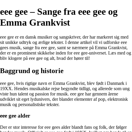
eee gee – Sange fra eee gee og
Emma Grankvist
eee gee er en dansk musiker og sangskriver, der har markeret sig med
sit unikke udtryk og ærlige tekster. I denne artikel vil vi udforske eee
gees musik, sange fra eee gee, samt se nærmere på Emma Grankvist,
der er en prominent skikkelse inden for eee gee-universet. Læs med og
bliv klogere på eee gee og alt, hvad der hører til!
Baggrund og historie
eee gee, hvis rigtige navn er Emma Grankvist, blev født i Danmark i
19XX. Hendes musikalske rejse begyndte tidligt, og allerede som ung
viste hun talent og passion for musik. eee gee har gennem årene
udviklet sit eget lydunivers, der blander elementer af pop, elektronisk
musik og personalistiske tekster.
eee gee alder
Der er stor interesse for eee gees alder blandt fans og folk, der følger