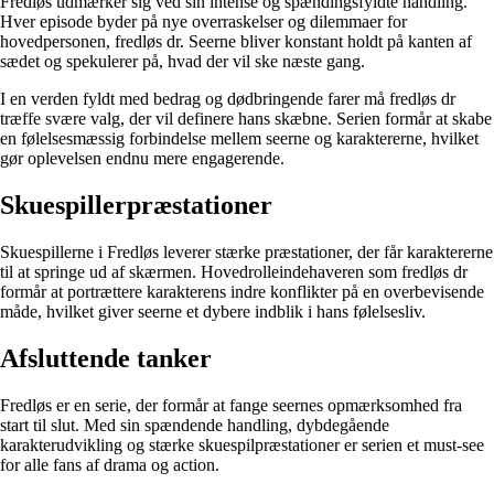
Fredløs udmærker sig ved sin intense og spændingsfyldte handling.
Hver episode byder på nye overraskelser og dilemmaer for
hovedpersonen, fredløs dr. Seerne bliver konstant holdt på kanten af
sædet og spekulerer på, hvad der vil ske næste gang.
I en verden fyldt med bedrag og dødbringende farer må fredløs dr
træffe svære valg, der vil definere hans skæbne. Serien formår at skabe
en følelsesmæssig forbindelse mellem seerne og karaktererne, hvilket
gør oplevelsen endnu mere engagerende.
Skuespillerpræstationer
Skuespillerne i Fredløs leverer stærke præstationer, der får karaktererne
til at springe ud af skærmen. Hovedrolleindehaveren som fredløs dr
formår at portrættere karakterens indre konflikter på en overbevisende
måde, hvilket giver seerne et dybere indblik i hans følelsesliv.
Afsluttende tanker
Fredløs er en serie, der formår at fange seernes opmærksomhed fra
start til slut. Med sin spændende handling, dybdegående
karakterudvikling og stærke skuespilpræstationer er serien et must-see
for alle fans af drama og action.