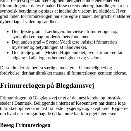
En af de mest spektakulære og hemmelighedsfulde elementer ved
frimurerlogen er deres ritualer. Disse ceremonier og handlinger har en
symbolsk betydning og siges at indeholde visdom fra oldtiden. Hver
grad inden for frimurerlogen har sine egne ritualer, der gradvist afslører
dybere lag af viden og sandhed.
Den første grad – Lærlingen: Indvielse i frimurerlogen og
symbolikken bag broderskabets fundament.
Den anden grad – Svend: Yderligere indsigt i frimureriets
mysterier og betydningen af håndværket.
Den tredje grad – Mester: Højdepunktet, hvor frimureren får
adgang til alle logens hemmeligheder og visdom.
Disse ritualer skaber en særlig atmosfære af hemmelighed og
fordybelse, der har tiltrukket mange til frimurerlogen gennem tiderne.
Frimurerlogen på Blegdamsvej
Frimurerlogen på Blegdamsvej er et af de mest kendte og mystiske
steder i Danmark. Beliggende i hjertet af København har denne loge
tiltrukket opmærksomhed fra både nysgerrige og skeptikere. Rygterne
om hvad der foregår bag de tykke mure har kun øget interessen.
Besøg Frimurerlogen