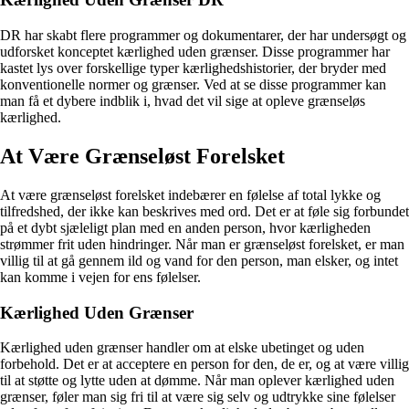
DR har skabt flere programmer og dokumentarer, der har undersøgt og
udforsket konceptet kærlighed uden grænser. Disse programmer har
kastet lys over forskellige typer kærlighedshistorier, der bryder med
konventionelle normer og grænser. Ved at se disse programmer kan
man få et dybere indblik i, hvad det vil sige at opleve grænseløs
kærlighed.
At Være Grænseløst Forelsket
At være grænseløst forelsket indebærer en følelse af total lykke og
tilfredshed, der ikke kan beskrives med ord. Det er at føle sig forbundet
på et dybt sjæleligt plan med en anden person, hvor kærligheden
strømmer frit uden hindringer. Når man er grænseløst forelsket, er man
villig til at gå gennem ild og vand for den person, man elsker, og intet
kan komme i vejen for ens følelser.
Kærlighed Uden Grænser
Kærlighed uden grænser handler om at elske ubetinget og uden
forbehold. Det er at acceptere en person for den, de er, og at være villig
til at støtte og lytte uden at dømme. Når man oplever kærlighed uden
grænser, føler man sig fri til at være sig selv og udtrykke sine følelser