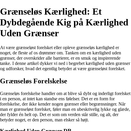
Grænseløs Kærlighed: Et
Dybdegående Kig på Kærlighed
Uden Grænser
At være grænseløst forelsket eller opleve grænseløs kærlighed er
noget, de fleste af os drømmer om. Tanken om en kærlighed uden
grænser, der overskrider alle barrierer, er en smuk og inspirerende
tanke. I denne artikel dykker vi ned i begrebet kærlighed uden grænser
og udforsker, hvad det egentlig betyder at være grænseløst forelsket.
Grænseløs Forelskelse
Grænseløs forelskelse handler om at blive så dybt og inderligt forelsket
i en person, at intet kan standse ens følelser. Det er en form for
forelskelse, der ikke kender nogen grænser eller begrænsninger. Når
man er grænseløst forelsket, føler man en ubeskrivelig lykke og glæde,
der fylder én helt op. Det er som om verden står stille, og alt, der
betyder noget, er den person, man elsker så højt.
Kærlighed Uden Grænser DR