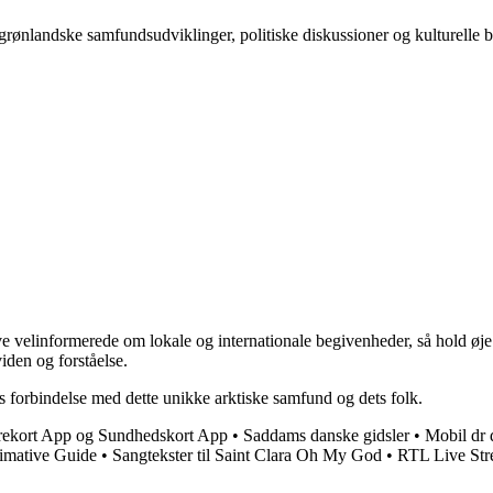
 grønlandske samfundsudviklinger, politiske diskussioner og kulturelle be
e velinformerede om lokale og internationale begivenheder, så hold øje 
viden og forståelse.
es forbindelse med dette unikke arktiske samfund og dets folk.
rekort App og Sundhedskort App
•
Saddams danske gidsler
•
Mobil dr 
imative Guide
•
Sangtekster til Saint Clara Oh My God
•
RTL Live Str