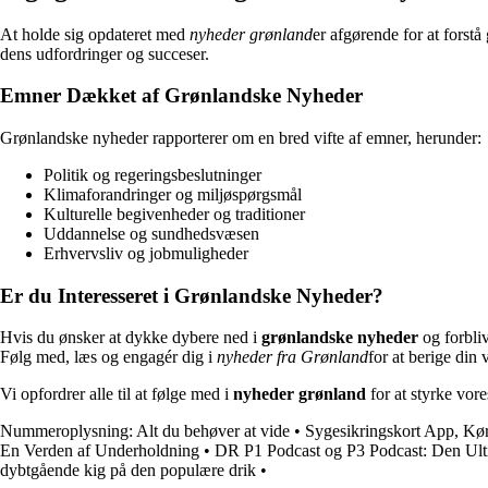
At holde sig opdateret med
nyheder grønland
er afgørende for at forstå
dens udfordringer og succeser.
Emner Dækket af Grønlandske Nyheder
Grønlandske nyheder rapporterer om en bred vifte af emner, herunder:
Politik og regeringsbeslutninger
Klimaforandringer og miljøspørgsmål
Kulturelle begivenheder og traditioner
Uddannelse og sundhedsvæsen
Erhvervsliv og jobmuligheder
Er du Interesseret i Grønlandske Nyheder?
Hvis du ønsker at dykke dybere ned i
grønlandske nyheder
og forbliv
Følg med, læs og engagér dig i
nyheder fra Grønland
for at berige din 
Vi opfordrer alle til at følge med i
nyheder grønland
for at styrke vor
Nummeroplysning: Alt du behøver at vide
•
Sygesikringskort App, Kø
En Verden af Underholdning
•
DR P1 Podcast og P3 Podcast: Den Ult
dybtgående kig på den populære drik
•