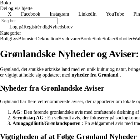
Boku
Del og vis hjerte
X
Facebook
Instagram
LinkedIn
YouTube
Pin
Log på
Registrér dig
Nyhedsbrev
Kategorier
Bolig
Lys
Blomster
Dekoration
Hvidevarer
Borde
Stole
Sofaer
Robotter
Wal
Grønlandske Nyheder og Aviser:
Grønland, det smukke arktiske land med en unik kultur og natur, brin
er vigtigt at holde sig opdateret med
nyheder fra Grønland
.
Nyheder fra Grønlandske Aviser
Grønland har flere velrenommerede aviser, der rapporterer om lokale o
AG
: Den førende grønlandske avis med omfattende dækning af p
Sermitsiaq AG
: En velkendt avis, der fokuserer på socioøkono
Atuagagdliutit/Grønlandsposten
: En ældgammel avis med tradi
Vigtigheden af at Følge Grønland Nyheder