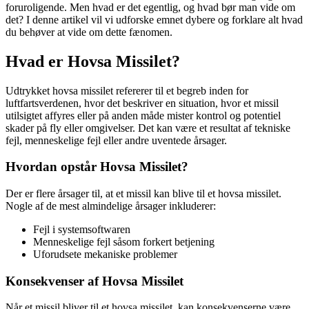
foruroligende. Men hvad er det egentlig, og hvad bør man vide om
det? I denne artikel vil vi udforske emnet dybere og forklare alt hvad
du behøver at vide om dette fænomen.
Hvad er Hovsa Missilet?
Udtrykket hovsa missilet refererer til et begreb inden for
luftfartsverdenen, hvor det beskriver en situation, hvor et missil
utilsigtet affyres eller på anden måde mister kontrol og potentiel
skader på fly eller omgivelser. Det kan være et resultat af tekniske
fejl, menneskelige fejl eller andre uventede årsager.
Hvordan opstår Hovsa Missilet?
Der er flere årsager til, at et missil kan blive til et hovsa missilet.
Nogle af de mest almindelige årsager inkluderer:
Fejl i systemsoftwaren
Menneskelige fejl såsom forkert betjening
Uforudsete mekaniske problemer
Konsekvenser af Hovsa Missilet
Når et missil bliver til et hovsa missilet, kan konsekvenserne være