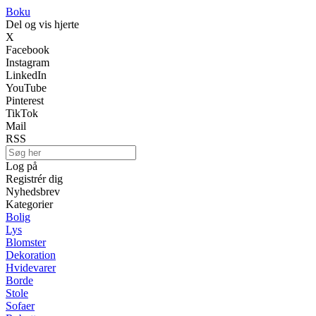
Boku
Del og vis hjerte
X
Facebook
Instagram
LinkedIn
YouTube
Pinterest
TikTok
Mail
RSS
Log på
Registrér dig
Nyhedsbrev
Kategorier
Bolig
Lys
Blomster
Dekoration
Hvidevarer
Borde
Stole
Sofaer