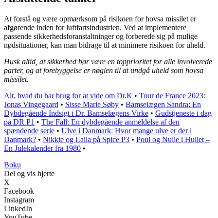
At forstå og være opmærksom på risikoen for hovsa missilet er
afgørende inden for luftfartsindustrien. Ved at implementere
passende sikkerhedsforanstaltninger og forberede sig på mulige
nødsituationer, kan man bidrage til at minimere risikoen for uheld.
Husk altid, at sikkerhed bør være en topprioritet for alle involverede
parter, og at forebyggelse er nøglen til at undgå uheld som hovsa
missilet.
Alt, hvad du har brug for at vide om Dr.K
•
Tour de France 2023:
Jonas Vingegaard
•
Sisse Marie Søby
•
Bamselægen Sandra: En
Dybdegående Indsigt i Dr. Bamselægens Virke
•
Gudstjeneste i dag
på DR P1
•
The Fall: En dybdegående anmeldelse af den
spændende serie
•
Ulve i Danmark: Hvor mange ulve er der i
Danmark?
•
Nikkie og Laila på Spice P3
•
Poul og Nulle i Hullet –
En Julekalender fra 1980
•
Boku
Del og vis hjerte
X
Facebook
Instagram
LinkedIn
YouTube