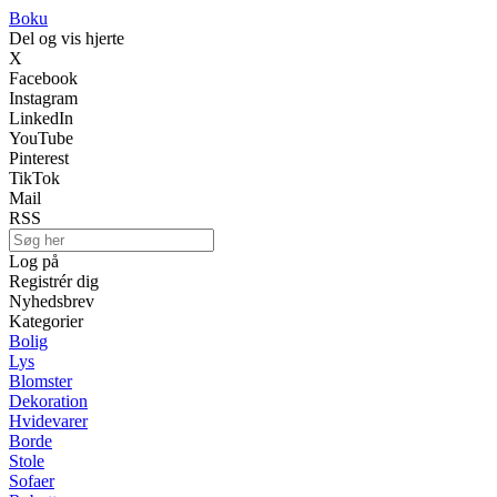
Boku
Del og vis hjerte
X
Facebook
Instagram
LinkedIn
YouTube
Pinterest
TikTok
Mail
RSS
Log på
Registrér dig
Nyhedsbrev
Kategorier
Bolig
Lys
Blomster
Dekoration
Hvidevarer
Borde
Stole
Sofaer