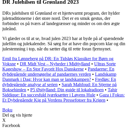
DR Julehilsen til Grønland 2023
DRs julehilsen til Grønland er et hjertevarmt program, der hylder
juletraditionerne i det store nord. Det er en smuk gestus, der
forbinder os på tværs af landegrænser og minder os om den ægte
juleånd.
Vi glæder os til at se, hvad julen 2023 har at byde på af spændende
julefilm og julekalendre. Så sørg for at have din popcorn klar og din
julestemning i top, når du sætter dig til rette foran fjernsynet.
Emil fra Lønneberg på DR: En Tidsløs Klassiker for Børn og
Voksne
•
DR Midt Vest – Nyheder i Midtjylland
•
Ultras Sorte
Kageshow – En Stor Favorit Hos Danskerne
•
Pandaerne: En
dybdegående undersøgelse af pandaernes verden
•
Landskamp
Danmark i Dag: Hvor kan man se landskampen?
•
Fredløs: En
dybdegående analyse af serien
•
Sarah Mahfoud: En Stjerne på
Boksehimlen
•
P5 Østjylland: Din guide til lokalradioen
•
Tahir
Siddique: En succesfuld iværksætter i Løvens Hule
•
Gaza i Fokus:
Et Dybdegående Kig på Verdens Pressefotoer fra Krigen
•
Boku
Del og vis hjerte
X
Facebook