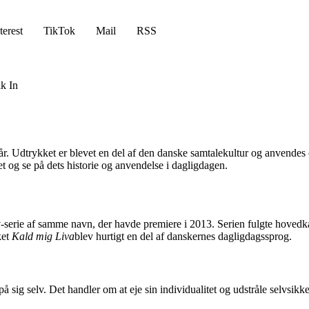
terest
TikTok
Mail
RSS
k In
 år. Udtrykket er blevet en del af den danske samtalekultur og anvendes o
et og se på dets historie og anvendelse i dagligdagen.
 tv-serie af samme navn, der havde premiere i 2013. Serien fulgte hoved
ket
Kald mig Liva
blev hurtigt en del af danskernes dagligdagssprog.
på sig selv. Det handler om at eje sin individualitet og udstråle selvsik