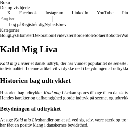
Boku
Del og vis hjerte
X
Facebook
Instagram
LinkedIn
YouTube
Pin
Log på
Registrér dig
Nyhedsbrev
Kategorier
Bolig
Lys
Blomster
Dekoration
Hvidevarer
Borde
Stole
Sofaer
Robotter
Wal
Kald Mig Liva
Kald mig Liva
er et dansk udtryk, der har vundet popularitet de seneste
individualitet. I denne artikel vil vi dykke ned i betydningen af udtrykk
Historien bag udtrykket
Historien bag udtrykket
Kald mig Liva
kan spores tilbage til en dansk
Hendes karakter og uafhængighed gjorde indtryk på seerne, og udtryk
Betydningen af udtrykket
At sige
Kald mig Liva
handler om at stå ved sig selv, være stærk og tro 
har fået en positiv klang i danskernes bevidsthed.