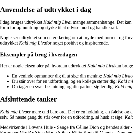
Anvendelse af udtrykket i dag
I dag bruges udtrykket
Kald mig Liva
i mange sammenhænge. Det kan vær
form for opmuntring og styrke til at udvise mod og handlekraft.
Nogle ser udtrykket som en erklæring om at bryde med normer og forven
udtrykket
Kald mig Liva
for noget positivt og inspirerende.
Eksempler på brug i hverdagen
Her er nogle eksempler på, hvordan udtrykket
Kald mig Liva
kan bruge
En veninde opmuntrer dig til at sige din mening:
Kald mig Liva
o
Du står over for en udfordring, og en kollega støtter dig:
Kald mi
Du tager en svær beslutning, og din partner støtter dig:
Kald mig
Afsluttende tanker
Kald mig Liva
er mere end bare ord. Det er en holdning, en følelse og e
selv. Så næste gang du står over for en udfordring, så husk at sige:
Kald
Medvirkende i Løvens Hule
•
Sange fra Céline Dion og hendes alder
Forurener Mest?
•
Sisse Marie Søby
•
Billig Kage til Mange – Nemme 