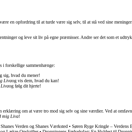
e en opfordring til at turde være sig selv, til at stå ved sine menin
tninger og leve sit liv på egne præmisser. Andre ser det som et udtryk
s i forskellige sammenhænge:
g sig, hvad du mener!
g Liva
og vis dem, hvad du kan!
 Liva
og følg dit hjerte!
n erklæring om at være tro mod sig selv og sine værdier. Ved at omfavne 
 mig Liva
!
•
Shanes Verden og Shanes Værksted
•
Søren Ryge Kringle – Verdens B
og Lækre Opskrifter
•
Dronningens Fødselsdag: En Hyldest til Dronni