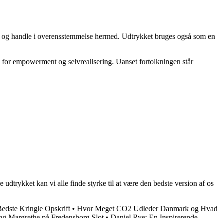
ger og handle i overensstemmelse hermed. Udtrykket bruges også som en
 for empowerment og selvrealisering. Uanset fortolkningen står
udtrykket kan vi alle finde styrke til at være den bedste version af os
edste Kringle Opskrift
•
Hvor Meget CO2 Udleder Danmark og Hvad
ng Margrethe på Fredensborg Slot
•
Daniel Rye: En Inspirerende