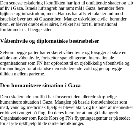
Den seneste eskalering i konflikten har ført til omfattende skader og tab
af liv i Gaza. Israels luftangreb har ramt mål i Gaza, herunder flere
højhuse og infrastruktur, mens Hamas har affyret raketter ind mod
israelske byer tæt på Gazastriben. Mange uskyldige civile, herunder
børn, er blevet dræbt eller såret, hvilket har ført til international
fordømmelse af begge sider.
Våbenhvile og diplomatiske bestræbelser
Selvom begge parter har erklæret våbenhvile og forsøger at sikre en
aftale om våbenhvile, fortsætter spændingerne. Internationale
organisationer som FN har opfordret til en øjeblikkelig våbenhvile og
forhandlinger for at standse den eskalerende vold og genopbygge
tilliden mellem parterne.
Den humanitære situation i Gaza
Den eskalerende konflikt har forværret den allerede skrøbelige
humanitære situation i Gaza. Manglen på basale fornødenheder som
mad, vand og medicinsk hjælp er blevet akut, og tusinder af mennesker
er blevet tvunget på flugt fra deres hjem for at undgå luftangreb.
Organisationer som Røde Kors og FNs flygtningeagentur er på stedet
for at yde nødhjælp til de ramte befolkninger.