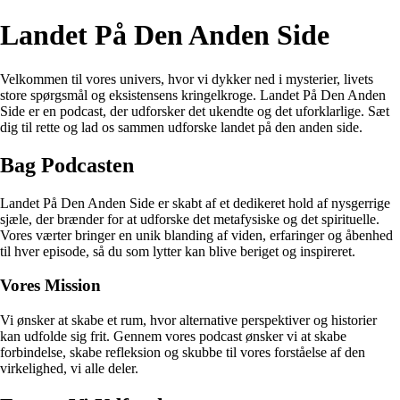
Landet På Den Anden Side
Velkommen til vores univers, hvor vi dykker ned i mysterier, livets
store spørgsmål og eksistensens kringelkroge. Landet På Den Anden
Side er en podcast, der udforsker det ukendte og det uforklarlige. Sæt
dig til rette og lad os sammen udforske landet på den anden side.
Bag Podcasten
Landet På Den Anden Side er skabt af et dedikeret hold af nysgerrige
sjæle, der brænder for at udforske det metafysiske og det spirituelle.
Vores værter bringer en unik blanding af viden, erfaringer og åbenhed
til hver episode, så du som lytter kan blive beriget og inspireret.
Vores Mission
Vi ønsker at skabe et rum, hvor alternative perspektiver og historier
kan udfolde sig frit. Gennem vores podcast ønsker vi at skabe
forbindelse, skabe refleksion og skubbe til vores forståelse af den
virkelighed, vi alle deler.