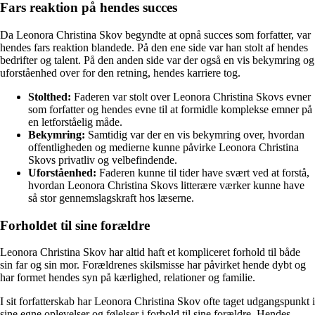
Fars reaktion på hendes succes
Da Leonora Christina Skov begyndte at opnå succes som forfatter, var
hendes fars reaktion blandede. På den ene side var han stolt af hendes
bedrifter og talent. På den anden side var der også en vis bekymring og
uforståenhed over for den retning, hendes karriere tog.
Stolthed:
Faderen var stolt over Leonora Christina Skovs evner
som forfatter og hendes evne til at formidle komplekse emner på
en letforståelig måde.
Bekymring:
Samtidig var der en vis bekymring over, hvordan
offentligheden og medierne kunne påvirke Leonora Christina
Skovs privatliv og velbefindende.
Uforståenhed:
Faderen kunne til tider have svært ved at forstå,
hvordan Leonora Christina Skovs litterære værker kunne have
så stor gennemslagskraft hos læserne.
Forholdet til sine forældre
Leonora Christina Skov har altid haft et kompliceret forhold til både
sin far og sin mor. Forældrenes skilsmisse har påvirket hende dybt og
har formet hendes syn på kærlighed, relationer og familie.
I sit forfatterskab har Leonora Christina Skov ofte taget udgangspunkt i
sine egne oplevelser og følelser i forhold til sine forældre. Hendes