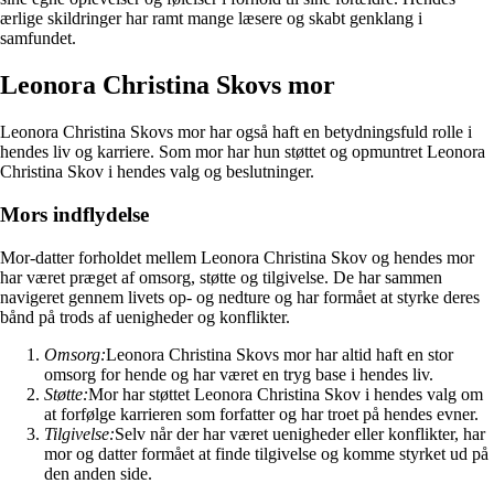
ærlige skildringer har ramt mange læsere og skabt genklang i
samfundet.
Leonora Christina Skovs mor
Leonora Christina Skovs mor har også haft en betydningsfuld rolle i
hendes liv og karriere. Som mor har hun støttet og opmuntret Leonora
Christina Skov i hendes valg og beslutninger.
Mors indflydelse
Mor-datter forholdet mellem Leonora Christina Skov og hendes mor
har været præget af omsorg, støtte og tilgivelse. De har sammen
navigeret gennem livets op- og nedture og har formået at styrke deres
bånd på trods af uenigheder og konflikter.
Omsorg:
Leonora Christina Skovs mor har altid haft en stor
omsorg for hende og har været en tryg base i hendes liv.
Støtte:
Mor har støttet Leonora Christina Skov i hendes valg om
at forfølge karrieren som forfatter og har troet på hendes evner.
Tilgivelse:
Selv når der har været uenigheder eller konflikter, har
mor og datter formået at finde tilgivelse og komme styrket ud på
den anden side.