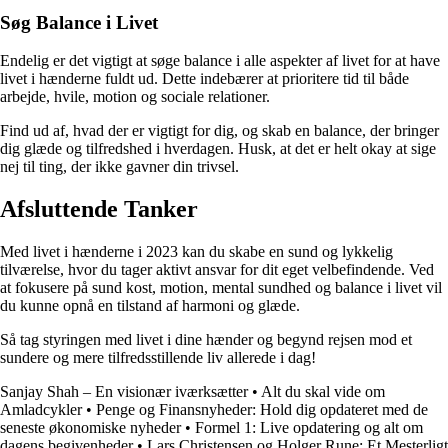
Søg Balance i Livet
Endelig er det vigtigt at søge balance i alle aspekter af livet for at have
livet i hænderne fuldt ud. Dette indebærer at prioritere tid til både
arbejde, hvile, motion og sociale relationer.
Find ud af, hvad der er vigtigt for dig, og skab en balance, der bringer
dig glæde og tilfredshed i hverdagen. Husk, at det er helt okay at sige
nej til ting, der ikke gavner din trivsel.
Afsluttende Tanker
Med livet i hænderne i 2023 kan du skabe en sund og lykkelig
tilværelse, hvor du tager aktivt ansvar for dit eget velbefindende. Ved
at fokusere på sund kost, motion, mental sundhed og balance i livet vil
du kunne opnå en tilstand af harmoni og glæde.
Så tag styringen med livet i dine hænder og begynd rejsen mod et
sundere og mere tilfredsstillende liv allerede i dag!
Sanjay Shah – En visionær iværksætter
•
Alt du skal vide om
Amladcykler
•
Penge og Finansnyheder: Hold dig opdateret med de
seneste økonomiske nyheder
•
Formel 1: Live opdatering og alt om
dagens begivenheder
•
Lars Christensen og Holger Rune: Et Mesterligt