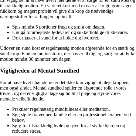
En vigtig del af at have livet i hænderne er at sørge for en sund kost og
tilstrækkelig motion. En varieret kost med masser af frugt, grøntsager,
fuldkorn og magert protein vil give din krop de nødvendige
næringsstoffer for at fungere optimalt.
Spis mindst 5 portioner frugt og grønt om dagen.
Undgå forarbejdede fødevarer og sukkerholdige drikkevarer.
Drik masser af vand for at holde dig hydreret.
Udover en sund kost er regelmæssig motion afgørende for en stærk og
sund krop. Find en motionsform, der passer til dig, og sørg for at dyrke
motion mindst 30 minutter om dagen.
Vigtigheden af Mental Sundhed
For at have livet i hænderne er det ikke kun vigtigt at pleje kroppen,
men også sindet. Mental sundhed spiller en afgørende rolle i vores
trivsel, og det er vigtigt at tage sig tid til at pleje og styrke vores
mentale velbefindende.
Praktiser regelmæssig mindfulness eller meditation.
Søg støtte fra venner, familie eller en professionel terapeut ved
behov.
Sørg for tilstrækkelig hvile og søvn for at styrke hjernen og
reducere stress.