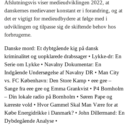
Afslutningsvis viser medieudviklingen 2022, at
danskernes medievaner konstant er i forandring, og at
det er vigtigt for medieudbydere at følge med i
udviklingen og tilpasse sig de skiftende behov hos
forbrugerne.
Danske mord: Et dybtgående kig på dansk
kriminalitet og uopklarede drabssager
•
Lykke-dr: En
Serie om Lykke
•
Navalny Dokumentar: En
Indgående Undersøgelse af Navalny DR
•
Man City
vs. FC København: Den Store Kamp
•
eee gee –
Sange fra eee gee og Emma Grankvist
•
P4 Bornholm
– Din lokale radio på Bornholm
•
Søren Pape og
kæreste vold
•
Hvor Gammel Skal Man Være for at
Købe Energidrikke i Danmark?
•
John Dillermand: En
Dybdegående Analyse
•