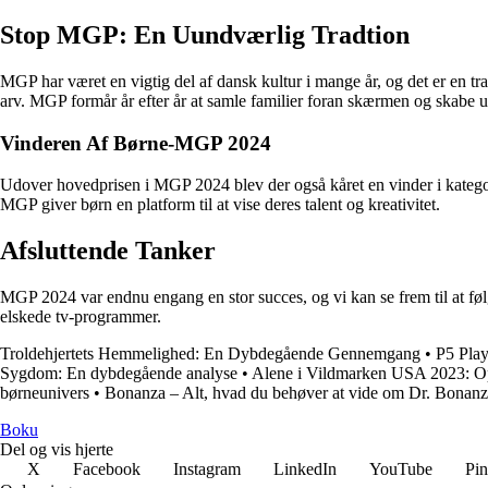
Stop MGP: En Uundværlig Tradtion
MGP har været en vigtig del af dansk kultur i mange år, og det er en tr
arv. MGP formår år efter år at samle familier foran skærmen og skabe 
Vinderen Af Børne-MGP 2024
Udover hovedprisen i MGP 2024 blev der også kåret en vinder i katego
MGP giver børn en platform til at vise deres talent og kreativitet.
Afsluttende Tanker
MGP 2024 var endnu engang en stor succes, og vi kan se frem til at føl
elskede tv-programmer.
Troldehjertets Hemmelighed: En Dybdegående Gennemgang
•
P5 Play
Sygdom: En dybdegående analyse
•
Alene i Vildmarken USA 2023: O
børneunivers
•
Bonanza – Alt, hvad du behøver at vide om Dr. Bonan
Boku
Del og vis hjerte
X
Facebook
Instagram
LinkedIn
YouTube
Pin