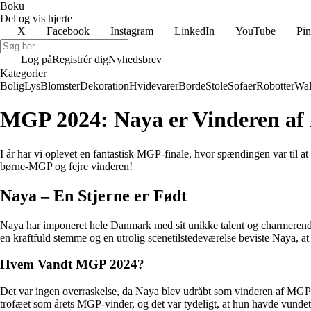
Boku
Del og vis hjerte
X
Facebook
Instagram
LinkedIn
YouTube
Pin
Log på
Registrér dig
Nyhedsbrev
Kategorier
Bolig
Lys
Blomster
Dekoration
Hvidevarer
Borde
Stole
Sofaer
Robotter
Wal
MGP 2024: Naya er Vinderen af
I år har vi oplevet en fantastisk MGP-finale, hvor spændingen var til at
børne-MGP og fejre vinderen!
Naya – En Stjerne er Født
Naya har imponeret hele Danmark med sit unikke talent og charmerende
en kraftfuld stemme og en utrolig scenetilstedeværelse beviste Naya, at
Hvem Vandt MGP 2024?
Det var ingen overraskelse, da Naya blev udråbt som vinderen af MGP 2
trofæet som årets MGP-vinder, og det var tydeligt, at hun havde vundet a