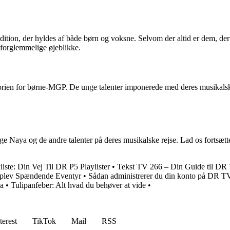
adition, der hyldes af både børn og voksne. Selvom der altid er dem, de
uforglemmelige øjeblikke.
rien for børne-MGP. De unge talenter imponerede med deres musikalske 
ge Naya og de andre talenter på deres musikalske rejse. Lad os fortsætt
liste: Din Vej Til DR P5 Playlister
•
Tekst TV 266 – Din Guide til DR
plev Spændende Eventyr
•
Sådan administrerer du din konto på DR
za
•
Tulipanfeber: Alt hvad du behøver at vide
•
terest
TikTok
Mail
RSS