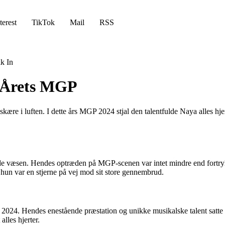
terest
TikTok
Mail
RSS
k In
 Årets MGP
 skære i luften. I dette års MGP 2024 stjal den talentfulde Naya alles hj
 væsen. Hendes optræden på MGP-scenen var intet mindre end fortrylle
 hun var en stjerne på vej mod sit store gennembrud.
024. Hendes enestående præstation og unikke musikalske talent satte he
lles hjerter.