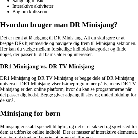
Sange og musik
Interaktive aktiviteter
Bag om kulisserne
Hvordan bruger man DR Minisjang?
Det er nemt at få adgang til DR Minisjang. Alt du skal gøre er at
besøge DRs hjemmeside og navigere dig frem til Minisjang-sektionen.
Her kan du vælge mellem forskellige indholdskategorier og finde
noget, der passer til dit barns alder og interesser.
DR1 Minisjang vs. DR TV Minisjang
DR1 Minisjang og DR TV Minisjang er begge dele af DR Minisjang
universet. DR1 Minisjang viser børneprogrammer på tv, mens DR TV
Minisjang er den online platform, hvor du kan se programmerne når
det passer dig bedst. Begge giver adgang til sjov og underholdning for
de små.
Minisjang for børn
Minisjang er skabt specielt til børn, og det er et sikkert og sjovt sted for
dem at udforske online indhold. Der er masser af interaktive elementer,
der gør det sjovt og lærerigt at bruge platformen.