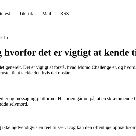
terest
TikTok
Mail
RSS
k In
vorfor det er vigtigt at kende ti
 generelt. Det er vigtigt at forstå, hvad Momo Challenge er, og hvord
tet til at tackle det, hvis det opstår.
edier og messaging-platforme. Historien går ud på, at en skræmmende
endda selvmord.
og ikke nødvendigvis en reel trussel. Dog kan den offentlige opmærkso