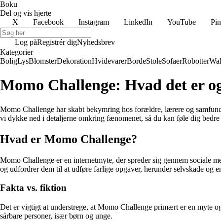
Boku
Del og vis hjerte
X
Facebook
Instagram
LinkedIn
YouTube
Pin
Log på
Registrér dig
Nyhedsbrev
Kategorier
Bolig
Lys
Blomster
Dekoration
Hvidevarer
Borde
Stole
Sofaer
Robotter
Wal
Momo Challenge: Hvad det er og h
Momo Challenge har skabt bekymring hos forældre, lærere og samfundet
vi dykke ned i detaljerne omkring fænomenet, så du kan føle dig bedre rus
Hvad er Momo Challenge?
Momo Challenge er en internetmyte, der spreder sig gennem sociale m
og udfordrer dem til at udføre farlige opgaver, herunder selvskade og 
Fakta vs. fiktion
Det er vigtigt at understrege, at Momo Challenge primært er en myte 
sårbare personer, især børn og unge.