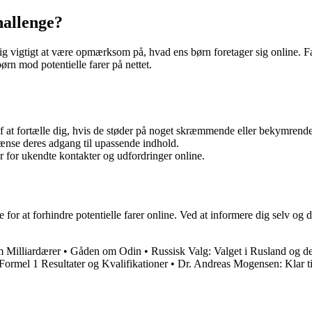
hallenge?
g vigtigt at være opmærksom på, hvad ens børn foretager sig online. Far
børn mod potentielle farer på nettet.
f at fortælle dig, hvis de støder på noget skræmmende eller bekymrende
rænse deres adgang til upassende indhold.
er for ukendte kontakter og udfordringer online.
t forhindre potentielle farer online. Ved at informere dig selv og d
 Milliardærer
•
Gåden om Odin
•
Russisk Valg: Valget i Rusland og d
ormel 1 Resultater og Kvalifikationer
•
Dr. Andreas Mogensen: Klar t