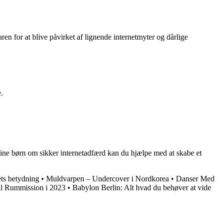
en for at blive påvirket af lignende internetmyter og dårlige
.
ine børn om sikker internetadfærd kan du hjælpe med at skabe et
ets betydning
•
Muldvarpen – Undercover i Nordkorea
•
Danser Med
il Rummission i 2023
•
Babylon Berlin: Alt hvad du behøver at vide