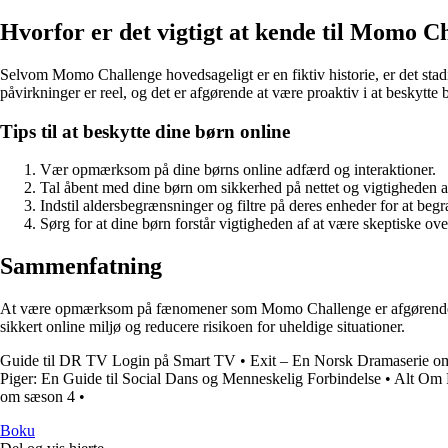
Hvorfor er det vigtigt at kende til Momo C
Selvom Momo Challenge hovedsageligt er en fiktiv historie, er det stadi
påvirkninger er reel, og det er afgørende at være proaktiv i at beskytte 
Tips til at beskytte dine børn online
Vær opmærksom på dine børns online adfærd og interaktioner.
Tal åbent med dine børn om sikkerhed på nettet og vigtigheden a
Indstil aldersbegrænsninger og filtre på deres enheder for at beg
Sørg for at dine børn forstår vigtigheden af at være skeptiske ov
Sammenfatning
At være opmærksom på fænomener som Momo Challenge er afgørende for a
sikkert online miljø og reducere risikoen for uheldige situationer.
Guide til DR TV Login på Smart TV
•
Exit – En Norsk Dramaserie om
Piger: En Guide til Social Dans og Menneskelig Forbindelse
•
Alt Om F
om sæson 4
•
Boku