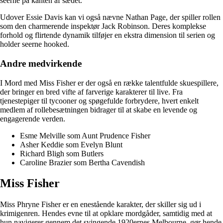
seerne på kanten af sædet.
Udover Essie Davis kan vi også nævne Nathan Page, der spiller rollen
som den charmerende inspektør Jack Robinson. Deres komplekse
forhold og flirtende dynamik tilføjer en ekstra dimension til serien og
holder seerne hooked.
Andre medvirkende
I Mord med Miss Fisher er der også en række talentfulde skuespillere,
der bringer en bred vifte af farverige karakterer til live. Fra
tjenestepiger til tycooner og spøgefulde forbrydere, hvert enkelt
medlem af rollebesætningen bidrager til at skabe en levende og
engagerende verden.
Esme Melville som Aunt Prudence Fisher
Asher Keddie som Evelyn Blunt
Richard Bligh som Butlers
Caroline Brazier som Bertha Cavendish
Miss Fisher
Miss Phryne Fisher er en enestående karakter, der skiller sig ud i
krimigenren. Hendes evne til at opklare mordgåder, samtidig med at
hun navigerer gennem det svingende 1920ernes Melbourne, gør hende