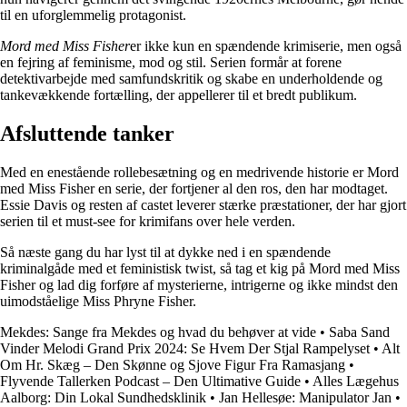
til en uforglemmelig protagonist.
Mord med Miss Fisher
er ikke kun en spændende krimiserie, men også
en fejring af feminisme, mod og stil. Serien formår at forene
detektivarbejde med samfundskritik og skabe en underholdende og
tankevækkende fortælling, der appellerer til et bredt publikum.
Afsluttende tanker
Med en enestående rollebesætning og en medrivende historie er Mord
med Miss Fisher en serie, der fortjener al den ros, den har modtaget.
Essie Davis og resten af castet leverer stærke præstationer, der har gjort
serien til et must-see for krimifans over hele verden.
Så næste gang du har lyst til at dykke ned i en spændende
kriminalgåde med et feministisk twist, så tag et kig på Mord med Miss
Fisher og lad dig forføre af mysterierne, intrigerne og ikke mindst den
uimodståelige Miss Phryne Fisher.
Mekdes: Sange fra Mekdes og hvad du behøver at vide
•
Saba Sand
Vinder Melodi Grand Prix 2024: Se Hvem Der Stjal Rampelyset
•
Alt
Om Hr. Skæg – Den Skønne og Sjove Figur Fra Ramasjang
•
Flyvende Tallerken Podcast – Den Ultimative Guide
•
Alles Lægehus
Aalborg: Din Lokal Sundhedsklinik
•
Jan Hellesøe: Manipulator Jan
•