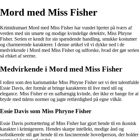
Mord med Miss Fisher
Krimidramaet Mord med Miss Fisher har vundet hjerter på tværs af
verden med sin smarte og modige kvindelige detektiv, Miss Phryne
Fisher. Serien er kendt for sin spændende handling, smukke kostumer
og charmerende karakterer. I denne artikel vil vi dykke ned i de
medvirkende i Mord med Miss Fisher og udforske, hvad der gør serien
så elsket af seerne.
Medvirkende i Mord med Miss Fisher
I rollen som den karismatiske Miss Phryne Fisher ser vi den talentfulde
Essie Davis, der formår at bringe karakteren til live med stil og
elegance. Miss Fisher er en uafhængig kvinde, der ikke er bange for at
bryde med tidens normer og jagte retfærdighed på egne vilkår.
Essie Davis som Miss Phryne Fisher
Essie Davis portrættering af Miss Fisher har gjort hende til en ikonisk
karakter i krimigenren. Hendes skarpe intellekt, modige ånd og
sofistikerede stil gør hende til en fascinerende hovedperson, der holder