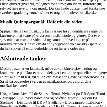
Disse quizzer giver dig mulighed for at teste din viden, udfordre dig
selv og lære nye ting om musik. Du kan finde quizzer med forskellige
sværhedsgrader og emner, så der er noget for enhver musikelsker.
Musik Quiz spørgsmål: Udfordr din viden
Spørgsmålene i en musikquiz kan variere fra at identificere sange og
kunstnere til at svare på trivia om musikhistorie og genrer. Det er en
sjov måde at teste din viden på og samtidig blive klogere på
musikverdenen. Uanset om du er nybegynder eller musikekspert, vil
du helt sikkert få en underholdende og lærerig oplevelse.
Afsluttende tanker
Musikquizzer er en fantastisk måde at kombinere sjov, læring og
konkurrence på. Uanset om du deltager i en online quiz eller arrangerer
en musikquiz til fest, vil du opleve masser af glæde og underholdning.
Så gå på opdagelse i verden af musikquizzer og udfordr dine
musikalske evner!
Holger Rune Live: Få de Seneste Tennis Nyheder på DR Sport Tennis
•
MBappé: PSG Mod Barcelona og Atlético Madrid
•
Alt om P4
Sjælland – Din guide til DR P4 Sjælland
•
Droneangreb i Libanon
•
Superligaen Stilling og Resultater
•
Mia Skadhauge Stevn: Alt om Mia