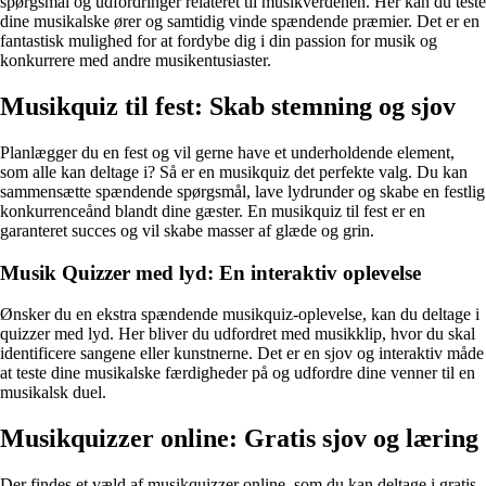
spørgsmål og udfordringer relateret til musikverdenen. Her kan du teste
dine musikalske ører og samtidig vinde spændende præmier. Det er en
fantastisk mulighed for at fordybe dig i din passion for musik og
konkurrere med andre musikentusiaster.
Musikquiz til fest: Skab stemning og sjov
Planlægger du en fest og vil gerne have et underholdende element,
som alle kan deltage i? Så er en musikquiz det perfekte valg. Du kan
sammensætte spændende spørgsmål, lave lydrunder og skabe en festlig
konkurrenceånd blandt dine gæster. En musikquiz til fest er en
garanteret succes og vil skabe masser af glæde og grin.
Musik Quizzer med lyd: En interaktiv oplevelse
Ønsker du en ekstra spændende musikquiz-oplevelse, kan du deltage i
quizzer med lyd. Her bliver du udfordret med musikklip, hvor du skal
identificere sangene eller kunstnerne. Det er en sjov og interaktiv måde
at teste dine musikalske færdigheder på og udfordre dine venner til en
musikalsk duel.
Musikquizzer online: Gratis sjov og læring
Der findes et væld af musikquizzer online, som du kan deltage i gratis.