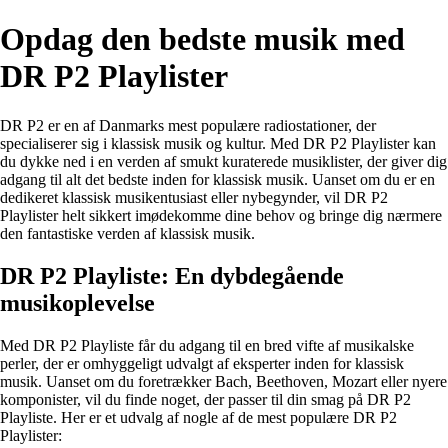
Opdag den bedste musik med
DR P2 Playlister
DR P2 er en af Danmarks mest populære radiostationer, der
specialiserer sig i klassisk musik og kultur. Med DR P2 Playlister kan
du dykke ned i en verden af smukt kuraterede musiklister, der giver dig
adgang til alt det bedste inden for klassisk musik. Uanset om du er en
dedikeret klassisk musikentusiast eller nybegynder, vil DR P2
Playlister helt sikkert imødekomme dine behov og bringe dig nærmere
den fantastiske verden af klassisk musik.
DR P2 Playliste: En dybdegående
musikoplevelse
Med DR P2 Playliste får du adgang til en bred vifte af musikalske
perler, der er omhyggeligt udvalgt af eksperter inden for klassisk
musik. Uanset om du foretrækker Bach, Beethoven, Mozart eller nyere
komponister, vil du finde noget, der passer til din smag på DR P2
Playliste. Her er et udvalg af nogle af de mest populære DR P2
Playlister: