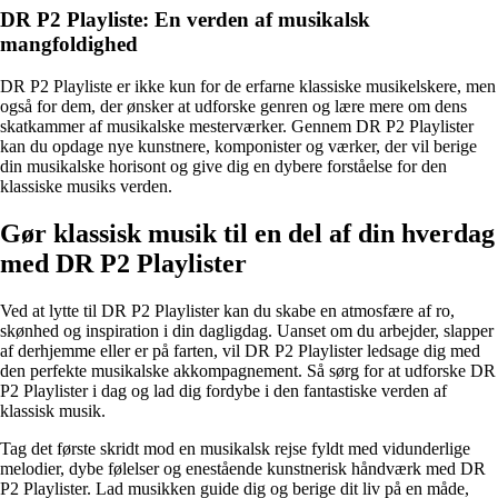
DR P2 Playliste: En verden af musikalsk
mangfoldighed
DR P2 Playliste er ikke kun for de erfarne klassiske musikelskere, men
også for dem, der ønsker at udforske genren og lære mere om dens
skatkammer af musikalske mesterværker. Gennem DR P2 Playlister
kan du opdage nye kunstnere, komponister og værker, der vil berige
din musikalske horisont og give dig en dybere forståelse for den
klassiske musiks verden.
Gør klassisk musik til en del af din hverdag
med DR P2 Playlister
Ved at lytte til DR P2 Playlister kan du skabe en atmosfære af ro,
skønhed og inspiration i din dagligdag. Uanset om du arbejder, slapper
af derhjemme eller er på farten, vil DR P2 Playlister ledsage dig med
den perfekte musikalske akkompagnement. Så sørg for at udforske DR
P2 Playlister i dag og lad dig fordybe i den fantastiske verden af
klassisk musik.
Tag det første skridt mod en musikalsk rejse fyldt med vidunderlige
melodier, dybe følelser og enestående kunstnerisk håndværk med DR
P2 Playlister. Lad musikken guide dig og berige dit liv på en måde,