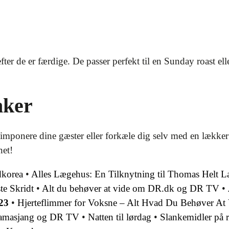
fter de er færdige. De passer perfekt til en Sunday roast e
nker
imponere dine gæster eller forkæle dig selv med en lække
net!
dkorea
•
Alles Lægehus: En Tilknytning til Thomas Helt 
te Skridt
•
Alt du behøver at vide om DR.dk og DR TV
•
23
•
Hjerteflimmer for Voksne – Alt Hvad Du Behøver At
Ramasjang og DR TV
•
Natten til lørdag
•
Slankemidler på 