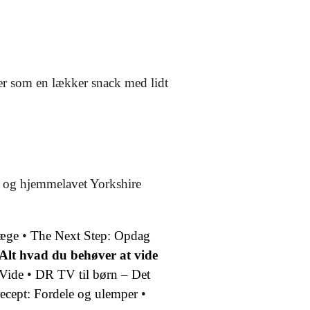
ller som en lækker snack med lidt
r og hjemmelavet Yorkshire
Læge
•
The Next Step: Opdag
Alt hvad du behøver at vide
 Vide
•
DR TV til børn – Det
recept: Fordele og ulemper
•