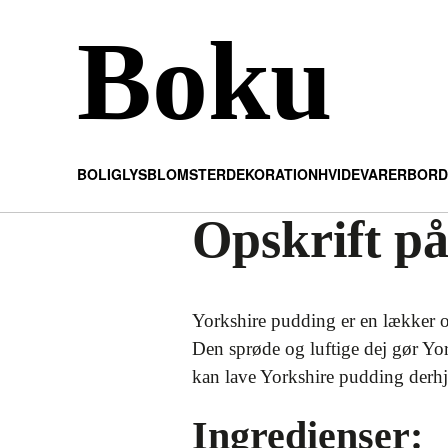
Boku
BOLIG
LYS
BLOMSTER
DEKORATION
HVIDEVARER
BORD
Opskrift p
Yorkshire pudding er en lækker og 
Den sprøde og luftige dej gør Yor
kan lave Yorkshire pudding der
Ingredienser: