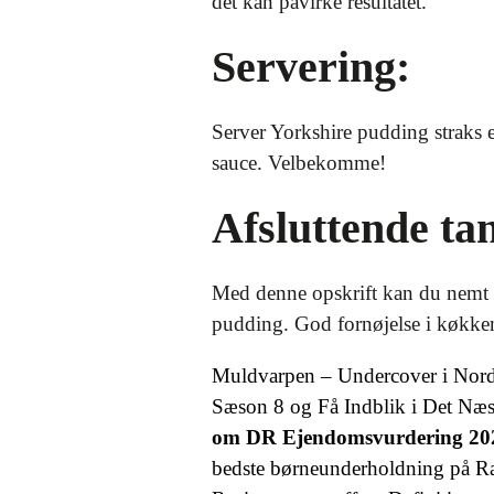
det kan påvirke resultatet.
Servering:
Server Yorkshire pudding straks e
sauce. Velbekomme!
Afsluttende ta
Med denne opskrift kan du nemt 
pudding. God fornøjelse i køkke
Muldvarpen – Undercover i Nor
Sæson 8 og Få Indblik i Det Næs
om DR Ejendomsvurdering 20
bedste børneunderholdning på 