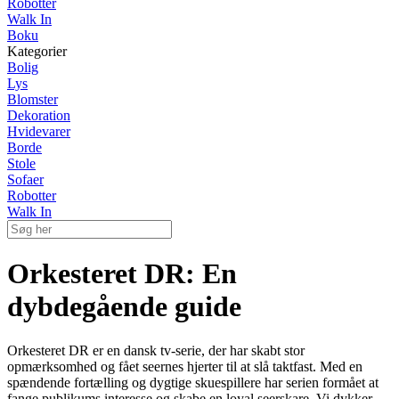
Robotter
Walk In
Boku
Kategorier
Bolig
Lys
Blomster
Dekoration
Hvidevarer
Borde
Stole
Sofaer
Robotter
Walk In
Orkesteret DR: En
dybdegående guide
Orkesteret DR er en dansk tv-serie, der har skabt stor
opmærksomhed og fået seernes hjerter til at slå taktfast. Med en
spændende fortælling og dygtige skuespillere har serien formået at
fange publikums interesse og skabe en loyal seerskare. Vi dykker