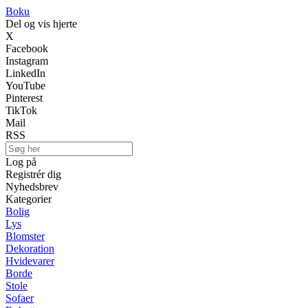
Boku
Del og vis hjerte
X
Facebook
Instagram
LinkedIn
YouTube
Pinterest
TikTok
Mail
RSS
Log på
Registrér dig
Nyhedsbrev
Kategorier
Bolig
Lys
Blomster
Dekoration
Hvidevarer
Borde
Stole
Sofaer