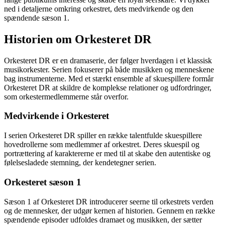
ned i detaljerne omkring orkestret, dets medvirkende og den
spændende sæson 1.
Historien om Orkesteret DR
Orkesteret DR er en dramaserie, der følger hverdagen i et klassisk
musikorkester. Serien fokuserer på både musikken og menneskene
bag instrumenterne. Med et stærkt ensemble af skuespillere formår
Orkesteret DR at skildre de komplekse relationer og udfordringer,
som orkestermedlemmerne står overfor.
Medvirkende i Orkesteret
I serien Orkesteret DR spiller en række talentfulde skuespillere
hovedrollerne som medlemmer af orkestret. Deres skuespil og
portrættering af karaktererne er med til at skabe den autentiske og
følelsesladede stemning, der kendetegner serien.
Orkesteret sæson 1
Sæson 1 af Orkesteret DR introducerer seerne til orkestrets verden
og de mennesker, der udgør kernen af historien. Gennem en række
spændende episoder udfoldes dramaet og musikken, der sætter