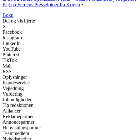
Kig på Verdens Pressefotoer fra Krigen
•
Boku
Del og vis hjerte
X
Facebook
Instagram
LinkedIn
YouTube
Pinterest
TikTok
Mail
RSS
Oplysninger
Kundeservice
Vejledning
Vurdering
Jobmuligheder
Tip redaktionen
Alliancer
Reklamepartner
Annoncepartner
Henvisningspartner
Teammedlem
Nyhedsmedier