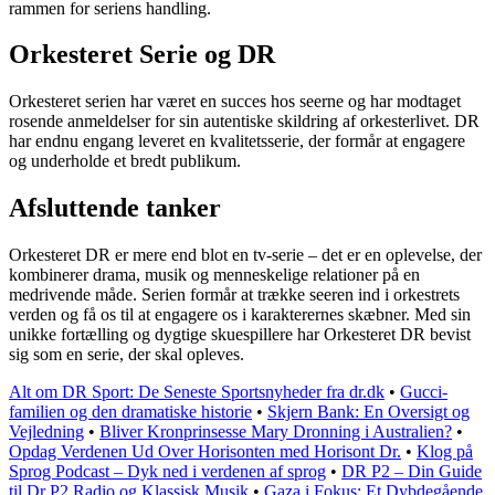
rammen for seriens handling.
Orkesteret Serie og DR
Orkesteret serien har været en succes hos seerne og har modtaget
rosende anmeldelser for sin autentiske skildring af orkesterlivet. DR
har endnu engang leveret en kvalitetsserie, der formår at engagere
og underholde et bredt publikum.
Afsluttende tanker
Orkesteret DR er mere end blot en tv-serie – det er en oplevelse, der
kombinerer drama, musik og menneskelige relationer på en
medrivende måde. Serien formår at trække seeren ind i orkestrets
verden og få os til at engagere os i karakterernes skæbner. Med sin
unikke fortælling og dygtige skuespillere har Orkesteret DR bevist
sig som en serie, der skal opleves.
Alt om DR Sport: De Seneste Sportsnyheder fra dr.dk
•
Gucci-
familien og den dramatiske historie
•
Skjern Bank: En Oversigt og
Vejledning
•
Bliver Kronprinsesse Mary Dronning i Australien?
•
Opdag Verdenen Ud Over Horisonten med Horisont Dr.
•
Klog på
Sprog Podcast – Dyk ned i verdenen af sprog
•
DR P2 – Din Guide
til Dr P2 Radio og Klassisk Musik
•
Gaza i Fokus: Et Dybdegående