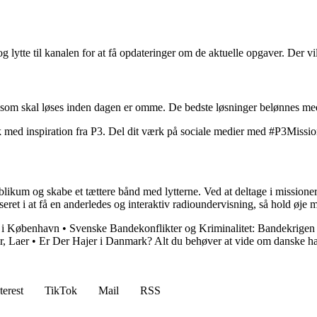
g lytte til kanalen for at få opdateringer om de aktuelle opgaver. Der v
 som skal løses inden dagen er omme. De bedste løsninger belønnes med
tryk med inspiration fra P3. Del dit værk på sociale medier med #P3Missi
ikum og skabe et tættere bånd med lytterne. Ved at deltage i missione
sseret i at få en anderledes og interaktiv radioundervisning, så hold øj
 i København
•
Svenske Bandekonflikter og Kriminalitet: Bandekrigen
r, Laer
•
Er Der Hajer i Danmark? Alt du behøver at vide om danske ha
terest
TikTok
Mail
RSS