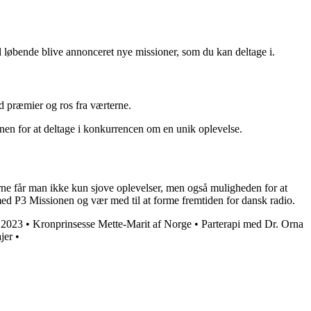
il løbende blive annonceret nye missioner, som du kan deltage i.
 præmier og ros fra værterne.
onen for at deltage i konkurrencen om en unik oplevelse.
rne får man ikke kun sjove oplevelser, men også muligheden for at
e med P3 Missionen og vær med til at forme fremtiden for dansk radio.
 2023
•
Kronprinsesse Mette-Marit af Norge
•
Parterapi med Dr. Orna
jer
•