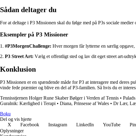
Sådan deltager du
For at deltage i P3 Missionen skal du følge med på P3s sociale medier o
Eksempler på P3 Missioner
1.
#P3MorgenChallenge:
Hver morgen får lytterne en særlig opgave,
2.
P3 Street Art:
Vælg et offentligt sted og lav dit eget street art-ud
Konklusion
P3 Missionen er en spændende måde for P3 at interagere med deres publ
vinde fede præmier og blive en del af P3-familien. Så hvis du er intere
Tennisstjernen Holger Rune Skaber Bølger i Verden af Tennis
•
Palads
Guralnik: Kærlighed i Terapi
•
Diana, Prinsesse af Wales
•
Dr Lær, Læ
Boku
Del og vis hjerte
X
Facebook
Instagram
LinkedIn
YouTube
Pin
Oplysninger