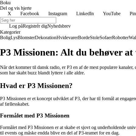
Boku
Del og vis hjerte
X
Facebook
Instagram
LinkedIn
YouTube
Pin
Log på
Registrér dig
Nyhedsbrev
Kategorier
Bolig
Lys
Blomster
Dekoration
Hvidevarer
Borde
Stole
Sofaer
Robotter
Wal
P3 Missionen: Alt du behøver at 
Når det kommer til dansk radio, er P3 en af de mest populære kanaler,
som har skabt buzz blandt lyttere i alle aldre.
Hvad er P3 Missionen?
P3 Missionen er et koncept udviklet af P3, der har til formål at engager
af fællesskabet.
Formålet med P3 Missionen
Formålet med P3 Missionen er at skabe et sjovt og underholdende unive
til events og måske endda blive en del af P3-teamet for en dag.