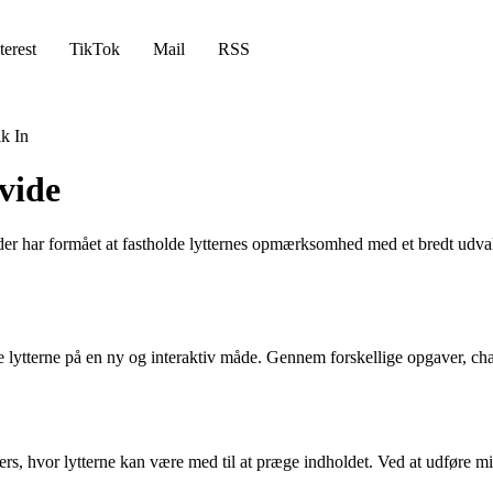
terest
TikTok
Mail
RSS
k In
vide
 der har formået at fastholde lytternes opmærksomhed med et bredt udva
e lytterne på en ny og interaktiv måde. Gennem forskellige opgaver, chal
rs, hvor lytterne kan være med til at præge indholdet. Ved at udføre 