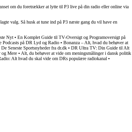
t om du foretrækker at lytte til P3 live på din radio eller online via
plagte valg. Så husk at tune ind på P3 næste gang du vil have en
ste Nyt
•
En Komplet Guide til TV-Oversigt og Programoversigt på
 Podcasts på DR Lyd og Radio
•
Bonanza – Alt, hvad du behøver at
 De Seneste Sportsnyheder fra dr.dk
•
DR Ultra TV: Din Guide til Alt
r og Mere
•
Alt, du behøver at vide om meningsmålinger i dansk politik
adio: Alt hvad du skal vide om DRs populære radiokanal
•