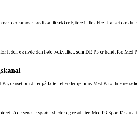
 der rammer bredt og tiltrækker lyttere i alle aldre. Uanset om du er
e op for lyden og nyde den høje lydkvalitet, som DR P3 er kendt for. Me
gskanal
3, uanset om du er på farten eller derhjemme. Med P3 online netradio 
pdateret på de seneste sportsnyheder og resultater. Med P3 Sport får du 