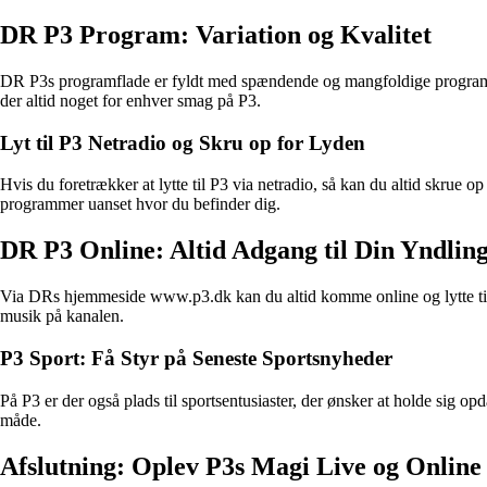
DR P3 Program: Variation og Kvalitet
DR P3s programflade er fyldt med spændende og mangfoldige programmer,
der altid noget for enhver smag på P3.
Lyt til P3 Netradio og Skru op for Lyden
Hvis du foretrækker at lytte til P3 via netradio, så kan du altid skru
programmer uanset hvor du befinder dig.
DR P3 Online: Altid Adgang til Din Yndlin
Via DRs hjemmeside www.p3.dk kan du altid komme online og lytte til P
musik på kanalen.
P3 Sport: Få Styr på Seneste Sportsnyheder
På P3 er der også plads til sportsentusiaster, der ønsker at holde sig o
måde.
Afslutning: Oplev P3s Magi Live og Online