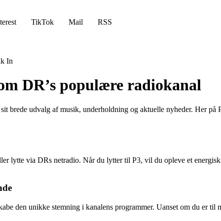
terest
TikTok
Mail
RSS
k In
e om DR’s populære radiokanal
it brede udvalg af musik, underholdning og aktuelle nyheder. Her på P3
eller lytte via DRs netradio. Når du lytter til P3, vil du opleve et energ
nde
t skabe den unikke stemning i kanalens programmer. Uanset om du er til m