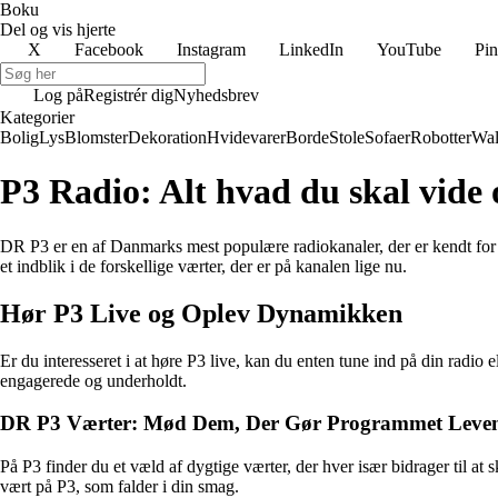
Boku
Del og vis hjerte
X
Facebook
Instagram
LinkedIn
YouTube
Pin
Log på
Registrér dig
Nyhedsbrev
Kategorier
Bolig
Lys
Blomster
Dekoration
Hvidevarer
Borde
Stole
Sofaer
Robotter
Wal
P3 Radio: Alt hvad du skal vid
DR P3 er en af Danmarks mest populære radiokanaler, der er kendt for s
et indblik i de forskellige værter, der er på kanalen lige nu.
Hør P3 Live og Oplev Dynamikken
Er du interesseret i at høre P3 live, kan du enten tune ind på din radio 
engagerede og underholdt.
DR P3 Værter: Mød Dem, Der Gør Programmet Leve
På P3 finder du et væld af dygtige værter, der hver især bidrager til a
vært på P3, som falder i din smag.