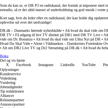
Som du kan se, er DR P3 en radiokanal, der formår at imponere med sit 
netradio, så er der altid masser af underholdning og god musik i vente 
Kort sagt, hvis du leder efter en radiokanal, der kan holde dig opdate
oplevelse ud over det sædvanlige!
DR.dk – Danmarks førende nyhedskilde
•
Alt hvad du skal vide om D
DR TV
•
Få adgang til live TV direkte på DR1 med DR TV Live
•
Al
vide om Dr. Bonanza
•
Alt hvad du skal vide om Ultra Nyt på DR
•
Al
Hvad Du Skal Vide
•
Alene i Vildmarken – Danskernes Foretrukne Ov
•
Alt om DR2 Live TV og Dr2 Streaming på DR.dk
•
Alt hvad du beh
Boku
Del og vis hjerte
X
Facebook
Instagram
LinkedIn
YouTube
Pin
Oplysninger
Kundeservice
Vejledning
Vurdering
Jobmuligheder
Tip redaktionen
Alliancer
Reklamepartner
Annoncepartner