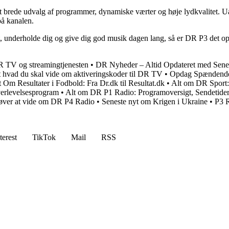
brede udvalg af programmer, dynamiske værter og høje lydkvalitet. Uanse
på kanalen.
ret, underholde dig og give dig god musik dagen lang, så er DR P3 det o
R TV og streamingtjenesten
•
DR Nyheder – Altid Opdateret med Sene
t hvad du skal vide om aktiveringskoder til DR TV
•
Opdag Spændende
t Om Resultater i Fodbold: Fra Dr.dk til Resultat.dk
•
Alt om DR Sport:
erlevelsesprogram
•
Alt om DR P1 Radio: Programoversigt, Sendetide
øver at vide om DR P4 Radio
•
Seneste nyt om Krigen i Ukraine
•
P3 R
terest
TikTok
Mail
RSS