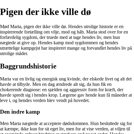
Pigen der ikke ville dø
Mød Maria, pigen der ikke ville dø. Hendes utrolige historie er en
inspirerende fortælling om vilje, mod og håb. Maria stod over for en
forfærdelig sygdom, der truede med at tage hendes liv, men hun
nægtede at give op. Hendes kamp mod sygdommen og hendes
utrættelige kampgejst har inspireret mange og forvandlet hendes liv på
utrolige måder.
Baggrundshistorie
Maria var en livlig og energisk ung kvinde, der elskede livet og alt det
havde at tilbyde. Men en dag ændrede alt sig, da hun fik en
chokerende diagnose: en sjælden og aggressiv form for kræft, der
havde spredt sig i hendes krop. Lægerne gav hende kun få måneder at
leve i, og hendes verden blev vendt på hovedet.
Den indre kamp
Men Maria nægtede at acceptere dødsdommen. Hun besluttede sig for
at kæmpe, ikke kun for sit eget liv, men for at vise verden, at viljen til