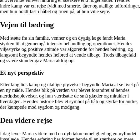
at overvinde enhver hindring er stærkere end noget andet. Hendes
indre kamp var en rejse fyldt med smerte, tårer og utallige udfordringer,
men hun holdt fast i håbet og troen på, at hun ville sejre.
Vejen til bedring
Med støtte fra sin familie, venner og en dygtig læge fandt Maria
styrken til at gennemgå intensiv behandling og operationer. Hendes
viljestyrke og positive attitude var afgørende for hendes bedring, og
langsomt begyndte hendes helbred at vende tilbage. Trods tilbagefald
og svære stunder gav Maria aldrig op.
Et nyt perspektiv
Efter lang tids kamp og utallige prøvelser begyndte Maria at se livet på
en ny måde. Hendes blik på verden var blevet forandret af hendes
nærdødsoplevelser, og hun værdsatte de små glæder og mirakler i
hverdagen. Hendes historie blev et symbol på håb og styrke for andre,
der kæmpede mod sygdom og modgang.
Den videre rejse
I dag lever Maria videre med en dyb taknemmelighed og en nyfundet
livsglæde. Hendes erfaring har formet hende til en stærkere og mere