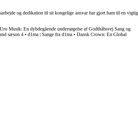
rbejde og dedikation til sit kongelige ansvar har gjort ham til en vigtig
Uro Musik: En dybdegående undersøgelse af Godthåbsvej Sang og
tand sæson 4
•
d1ma | Sange fra d1ma
•
Dansk Crown: En Global