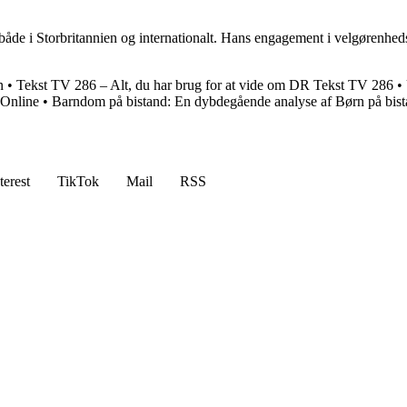
både i Storbritannien og internationalt. Hans engagement i velgørenhedsa
n
•
Tekst TV 286 – Alt, du har brug for at vide om DR Tekst TV 286
•
 Online
•
Barndom på bistand: En dybdegående analyse af Børn på bis
terest
TikTok
Mail
RSS