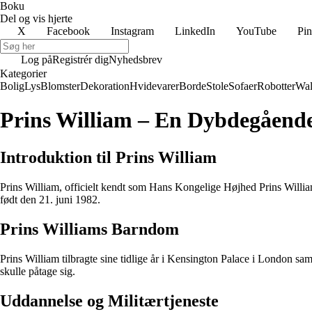
Boku
Del og vis hjerte
X
Facebook
Instagram
LinkedIn
YouTube
Pin
Log på
Registrér dig
Nyhedsbrev
Kategorier
Bolig
Lys
Blomster
Dekoration
Hvidevarer
Borde
Stole
Sofaer
Robotter
Wal
Prins William – En Dybdegående
Introduktion til Prins William
Prins William, officielt kendt som Hans Kongelige Højhed Prins Willia
født den 21. juni 1982.
Prins Williams Barndom
Prins William tilbragte sine tidlige år i Kensington Palace i London s
skulle påtage sig.
Uddannelse og Militærtjeneste