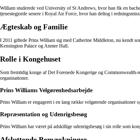
William studerede ved University of St Andrews, hvor han fik en bache
tjenestegjorde senere i Royal Air Force, hvor han deltog i redningsmiss
Ægteskab og Familie
I 2011 giftede Prins William sig med Catherine Middleton, nu kendt so
Kensington Palace og Anmer Hall.
Rolle i Kongehuset
Som fremtidig konge af Det Forenede Kongerige og Commonwealth-realm
organisationer.
Prins Williams Velgørenhedsarbejde
Prins William er engageret i en lang række velgørende organisationer og
Repræsentation og Udenrigsbesøg
Prins William har været på adskillige udenrigsbesøg i sin rolle som ko
Afsluttende Bemærkninger