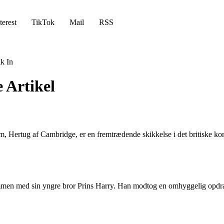
terest
TikTok
Mail
RSS
k In
 Artikel
m, Hertug af Cambridge, er en fremtrædende skikkelse i det britiske ko
ammen med sin yngre bror Prins Harry. Han modtog en omhyggelig opdragel