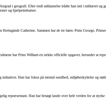
lorgrad i geografi. Efter endt uddannelse trådte han ind i militæret 
ioner og hjælpeindsatser.
m Hertuginde Catherine. Sammen har de tre børn: Prins George, Prinses
ene har Prins William en række officielle opgaver, herunder at repræ
 initiativer. Han har fokus på mental sundhed, miljøbeskyttelse og støtt
ngelig repræsentant. Han har besøgt lande over hele verden for at styrk